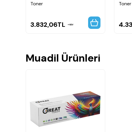
Toner
Toner
3.832,06
TL
4.3
KDV
Muadil Ürünleri