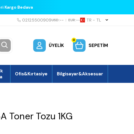
eri Kargo Bedava
02125500909
TR − TL
USD:
--
|
EUR:
--
0
ÜYELIK
SEPETIM
ek
Ofis&Kırtasiye
Bilgisayar&Aksesuar
a
A Toner Tozu 1KG