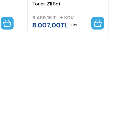
Toner 2'li Set
Tone
8.459,16
TL
KDV
8.007,00
TL
3.8
KDV