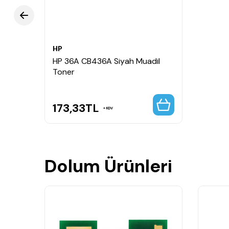
HP
HP 36A CB436A Siyah Muadil
Toner
173,33
TL
KDV
Dolum Ürünleri