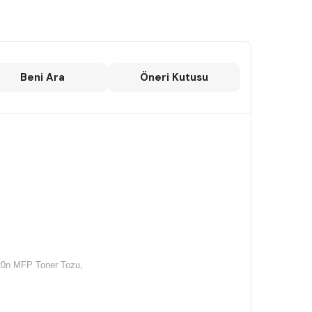
Beni Ara
Öneri Kutusu
20n MFP Toner Tozu,