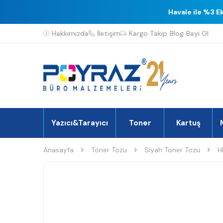
Havale ile %3 E
Hakkımızda
İletişim
Kargo Takip
Blog
Bayi Ol
Yazıcı&Tarayıcı
Toner
Kartuş
Anasayfa
Toner Tozu
Siyah Toner Tozu
H