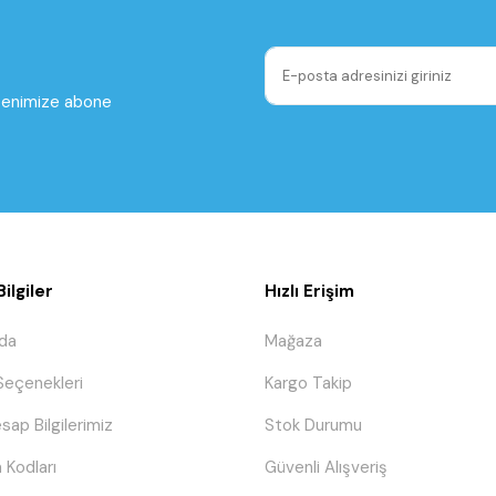
ltenimize abone
ilgiler
Hızlı Erişim
da
Mağaza
eçenekleri
Kargo Takip
sap Bilgilerimiz
Stok Durumu
 Kodları
Güvenli Alışveriş