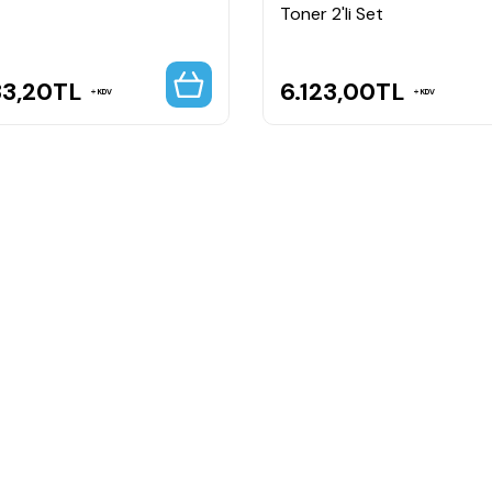
Toner 2'li Set
33,20
TL
6.123,00
TL
KDV
KDV