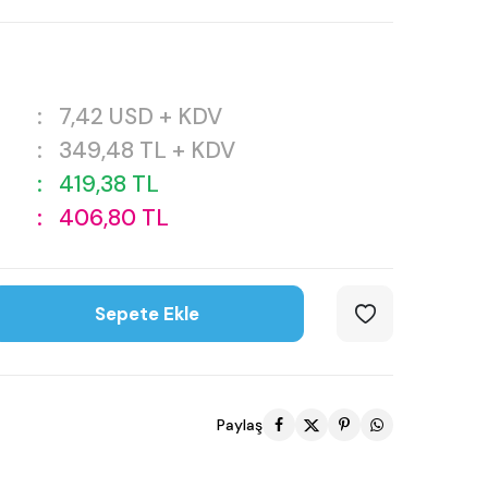
:
7,42
USD + KDV
:
349,48
TL + KDV
:
419,38
TL
:
406,80
TL
Sepete Ekle
Paylaş