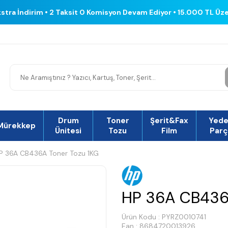
kstra İndirim • 2 Taksit 0 Komisyon Devam Ediyor • 15.000 TL Üz
Drum
Toner
Şerit&Fax
Yed
Mürekkep
Ünitesi
Tozu
Film
Parç
P 36A CB436A Toner Tozu 1KG
HP 36A CB436
Ürün Kodu :
PYRZ0010741
Ean : 8684720013926