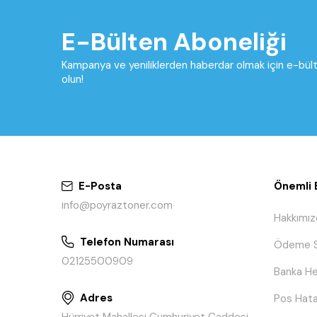
E-Bülten Aboneliği
Kampanya ve yeniliklerden haberdar olmak için e-bü
olun!
E-Posta
Önemli B
info@poyraztoner.com
Hakkımız
Telefon Numarası
Ödeme S
02125500909
Banka He
Adres
Pos Hata