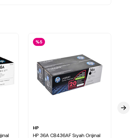
%5
HP
HP
inal
HP 36A CB436AF Siyah Orijinal
HP 36