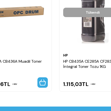
Tükendi
HP
A CB436A Muadil Toner
HP CB435A CE285A CF28
İntegral Toner Tozu 1KG
86
TL
1.115,03
TL
KDV
KDV