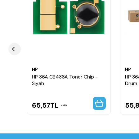
HP
HP
HP 36A CB436A Toner Chip -
HP 36
Siyah
Drum
65,57
TL
55,
KDV