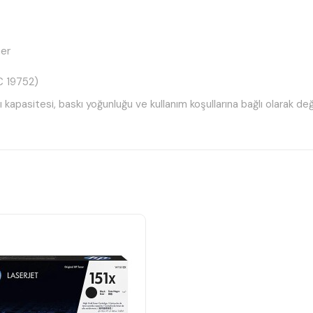
ner
EC 19752)
kapasitesi, baskı yoğunluğu ve kullanım koşullarına bağlı olarak değiş
il toner kartuşudur.
onere aktarılması gerekir.
yfa çıktısı sunar.