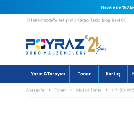
Havale ile %3 E
Hakkımızda
İletişim
Kargo Takip
Blog
Bayi Ol
Yazıcı&Tarayıcı
Toner
Kartuş
Anasayfa
Toner
Muadil Toner
HP 151X W15