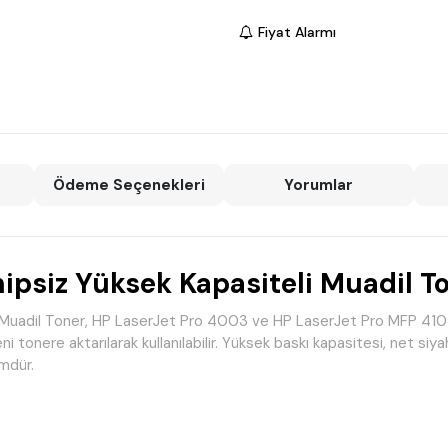
Fiyat Alarmı
Ödeme Seçenekleri
Yorumlar
ipsiz Yüksek Kapasiteli Muadil T
Muadil Toner, HP LaserJet Pro 4003 ve HP LaserJet Pro MFP 4103 se
 tonere aktarılarak kullanılabilir. Yüksek baskı kapasitesi, net siy
ümdür.