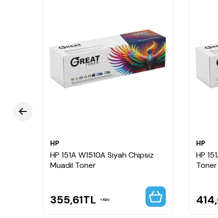
HP
HP
HP 151A W1510A Siyah Chipsiz
HP 15
Muadil Toner
Toner
355,61
TL
414,
KDV