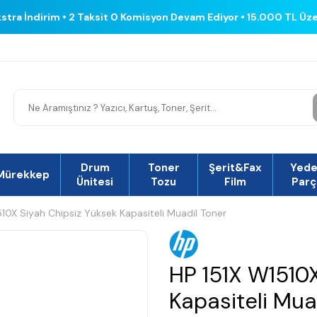
kstra İndirim • 2 Taksit 0 Komisyon Devam Ediyor • 15.000 TL Üz
Drum
Toner
Şerit&Fax
Yed
Mürekkep
Ünitesi
Tozu
Film
Parç
10X Siyah Chipsiz Yüksek Kapasiteli Muadil Toner
HP 151X W1510X
Kapasiteli Mua