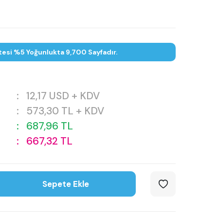
tesi %5 Yoğunlukta 9,700 Sayfadır.
:
12,17
USD + KDV
:
573,30
TL + KDV
:
687,96
TL
:
667,32
TL
Sepete Ekle