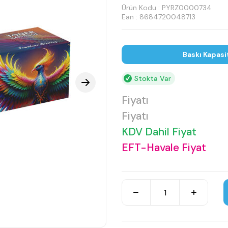
Ürün Kodu :
PYRZ0000734
Ean : 8684720048713
Baskı Kapasi
Stokta Var
Fiyatı
Fiyatı
KDV Dahil Fiyat
EFT-Havale Fiyat