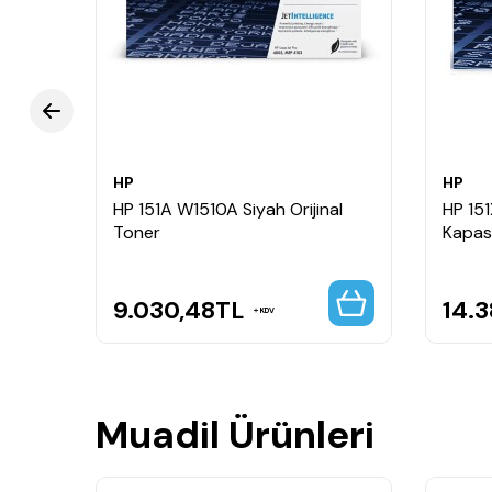
Net siyah metinler ve profesyonel baskı kalites
Yoğun ofis kullanımı için ekonomik ve güvenilir
Kullanım Alanları
Kurumsal ofisler
İş yerleri
Yüksek hacimli belge baskıları
HP
HP
Fatura ve evrak çıktıları
HP 151A W1510A Siyah Orijinal
HP 15
Siyah-beyaz doküman baskıları
Toner
Kapasi
9.030,48
TL
14.
KDV
Muadil Ürünleri