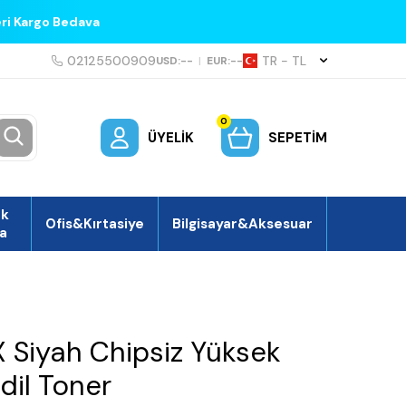
eri Kargo Bedava
02125500909
TR − TL
USD:
--
|
EUR:
--
0
ÜYELIK
SEPETIM
ek
Ofis&Kırtasiye
Bilgisayar&Aksesuar
a
 Siyah Chipsiz Yüksek
dil Toner