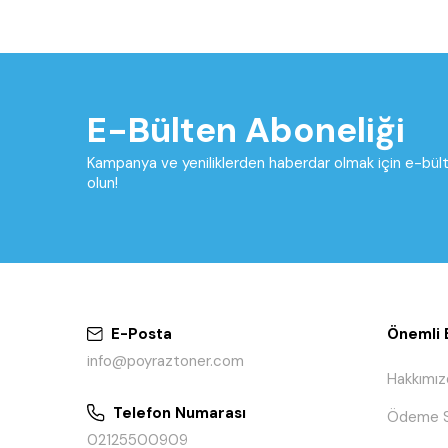
E-Bülten Aboneliği
Kampanya ve yeniliklerden haberdar olmak için e-bü
olun!
E-Posta
Önemli B
info@poyraztoner.com
Hakkımız
Telefon Numarası
Ödeme S
02125500909