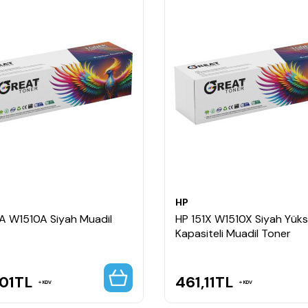
HP
1A W1510A Siyah Muadil
HP 151X W1510X Siyah Yük
Kapasiteli Muadil Toner
01
TL
461,11
TL
KDV
KDV