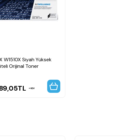
i sağlar.
 baskı çözümüdür.
1X W1510X Siyah Yüksek
teli Orijinal Toner
389,05
TL
KDV