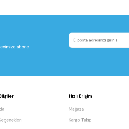
ltenimize abone
ilgiler
Hızlı Erişim
da
Mağaza
eçenekleri
Kargo Takip