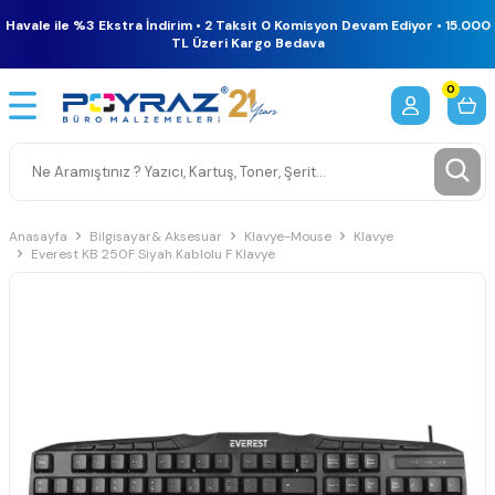
Havale ile %3 Ekstra İndirim • 2 Taksit 0 Komisyon Devam Ediyor • 15.000
TL Üzeri Kargo Bedava
0
Anasayfa
Bilgisayar& Aksesuar
Klavye-Mouse
Klavye
Everest KB 250F Siyah Kablolu F Klavye