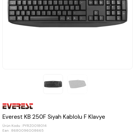
Everest KB 250F Siyah Kablolu F Klavye
Ürün Kodu :
PYRZ0018014
Ean : 8680096008665