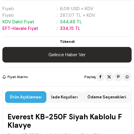
Fiyatı
:
6,09
USD + KDV
Fiyatı
:
287,07
TL + KDV
KDV Dahil Fiyat
:
344,48
TL
EFT-Havale Fiyat
:
334,15
TL
Tükendi
Gelince Haber Ver
Fiyat Alarmı
Paylaş
Ürün Açıklaması
İade Koşulları
Ödeme Seçenekleri
Everest KB-250F Siyah Kablolu F
Klavye