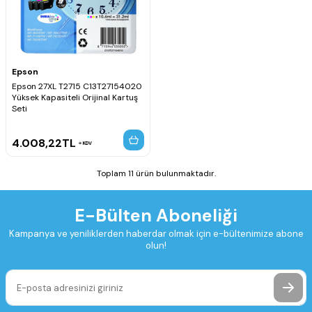
Epson
Epson 27XL T2715 C13T27154020
Yüksek Kapasiteli Orijinal Kartuş
Seti
4.008,22
TL
KDV
Toplam 11 ürün bulunmaktadır.
E-Bülten Aboneliği
Kampanya ve yeniliklerden haberdar olmak için e-bültenimize abone
olun!