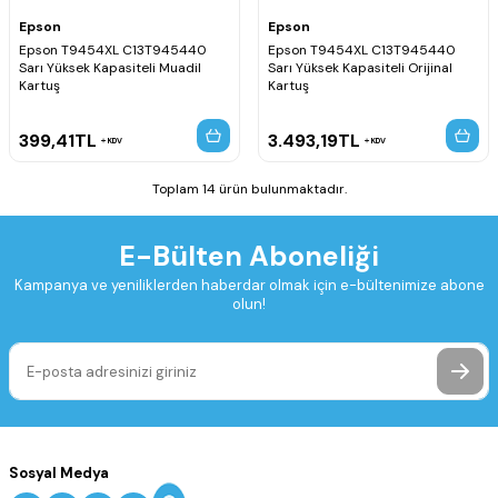
Epson
Epson
Epson T9454XL C13T945440
Epson T9454XL C13T945440
Sarı Yüksek Kapasiteli Muadil
Sarı Yüksek Kapasiteli Orijinal
Kartuş
Kartuş
399,41
TL
3.493,19
TL
KDV
KDV
Toplam 14 ürün bulunmaktadır.
E-Bülten Aboneliği
Kampanya ve yeniliklerden haberdar olmak için e-bültenimize abone
olun!
Sosyal Medya