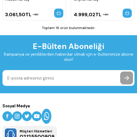
3.061,50
TL
4.999,02
TL
KDV
KDV
Toplam 16 ürün bulunmaktadır.
E-Bülten Aboneliği
Kampanya ve yeniliklerden haberdar olmak için e-bültenimize abone
olun!
Sosyal Medya
Müşteri Hizmetleri
02125500909