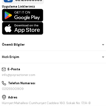
Uygulama Linklerimiz
Önemli Bilgiler
Hızlı Erişim
E-Posta
info@poyraztoner.com
Telefon Numarası
02125500909
Adres
Hürriyet Mahallesi Cumhuriyet Caddesi 160. Sokak No: 17/A-B