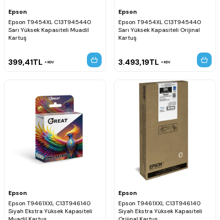
Epson
Epson
Epson T9454XL C13T945440
Epson T9454XL C13T945440
Sarı Yüksek Kapasiteli Muadil
Sarı Yüksek Kapasiteli Orijinal
Kartuş
Kartuş
399,41
TL
3.493,19
TL
KDV
KDV
Epson
Epson
Epson T9461XXL C13T946140
Epson T9461XXL C13T946140
Siyah Ekstra Yüksek Kapasiteli
Siyah Ekstra Yüksek Kapasiteli
Muadil Kartuş
Orijinal Kartuş