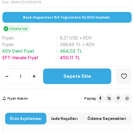
Ean : 8684720090279
Baskı Kapasitesi %5 Yoğunlukta 10,000 Sayfadır.
Stokta Var
Fiyatı
:
8,21
USD + KDV
Fiyatı
:
386,69
TL + KDV
KDV Dahil Fiyat
:
464,03
TL
EFT-Havale Fiyat
:
450,11
TL
Sepete Ekle
Fiyat Alarmı
Paylaş
Ürün Açıklaması
İade Koşulları
Ödeme Seçenekleri