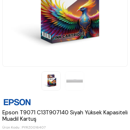
Epson T9071 C13T907140 Siyah Yüksek Kapasiteli
Muadil Kartuş
Ürün Kodu :
PYRZ0016407