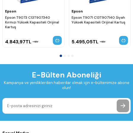
Epson
Epson
Epson T9073 C13T907340
Epson T9071 C13T907140 Siyah
Kırmızı Yüksek Kapasiteli Orijinal
Yüksek Kapasiteli Orijinal Kartuş
Kartuş
4.843,97
TL
5.495,05
TL
KDV
KDV
E-Bülten Aboneliği
Kampanya ve yeniliklerden haberdar olmak için e-bültenimize abone
olun!