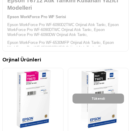
Epson T6712 Atık Tankını Kullanan Yazıcı
Modelleri
Epson WorkForce Pro WF Serisi
Epson WorkForce Pro WF-6090D2TWC Orijinal Atık Tankı,
Epson
WorkForce Pro WF-6090DTWC Orijinal Atık Tankı,
Epson
WorkForce Pro WF-6090DW Orijinal Atık Tankı,
Epson WorkForce Pro WF-6530MFP Orijinal Atık Tankı,
Epson
WorkForce Pro WF-6590D2TWFC Orijinal Atık Tankı,
Epson
WorkForce Pro WF-6590DTWFC Orijinal Atık Tankı,
Orjinal Ürünleri
Epson WorkForce Pro WF-6590DWF Orijinal Atık Tankı,
Epson
WorkForce Pro WF-8010DW Orijinal Atık Tankı,
Epson WorkForce
Pro WF-8090D3TWC Orijinal Atık Tankı,
Epson WorkForce Pro WF-8090DTW Orijinal Atık Tankı,
Epson
WorkForce Pro WF-8090DTWC Orijinal Atık Tankı,
Epson
WorkForce Pro WF-8090DW Orijinal Atık Tankı,
Epson WorkForce Pro WF-8510DWF Orijinal Atık Tankı,
Epson
Tükendi
WorkForce Pro WF-8590D3TWF Orijinal Atık Tankı,
Epson
WorkForce Pro WF-8590DTWF Orijinal Atık Tankı,
Epson WorkForce Pro WF-8590DTWFC Orijinal Atık Tankı,
Epson
WorkForce Pro WF-8590DWF Orijinal Atık Tankı,
Epson WorkForce
Pro WF-8590TC Orijinal Atık Tankı,