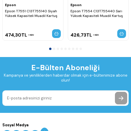
Epson
Epson
Epson T7551 C13T755140 Siyah
Epson T7554 C13T755440 Sarı
Yüksek Kapasiteli Muadil Kartuş
Yüksek Kapasiteli Muadil Kartuş
474,30
TL
426,73
TL
KDV
KDV
E-Bülten Aboneliği
Kampanya ve yeniliklerden haberdar olmak için e-bültenimize abone
olun!
Sosyal Medya