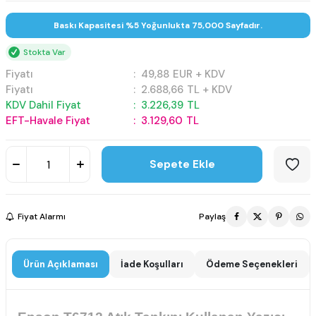
Baskı Kapasitesi %5 Yoğunlukta 75,000 Sayfadır.
Stokta Var
Fiyatı
:
49,88
EUR + KDV
Fiyatı
:
2.688,66
TL + KDV
KDV Dahil Fiyat
:
3.226,39
TL
EFT-Havale Fiyat
:
3.129,60
TL
Sepete Ekle
Fiyat Alarmı
Paylaş
Ürün Açıklaması
İade Koşulları
Ödeme Seçenekleri