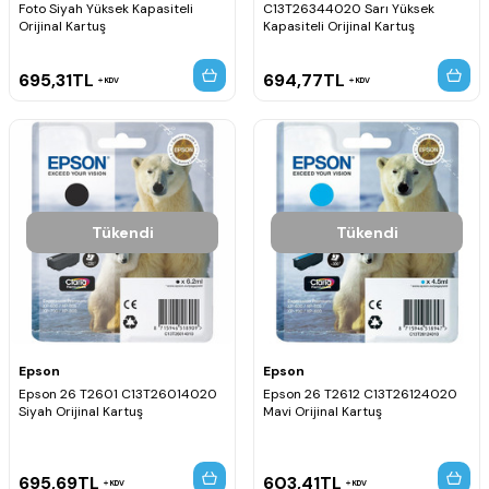
Foto Siyah Yüksek Kapasiteli
C13T26344020 Sarı Yüksek
Orijinal Kartuş
Kapasiteli Orijinal Kartuş
695,31
TL
694,77
TL
KDV
KDV
Tükendi
Tükendi
Epson
Epson
Epson 26 T2601 C13T26014020
Epson 26 T2612 C13T26124020
Siyah Orijinal Kartuş
Mavi Orijinal Kartuş
695,69
TL
603,41
TL
KDV
KDV