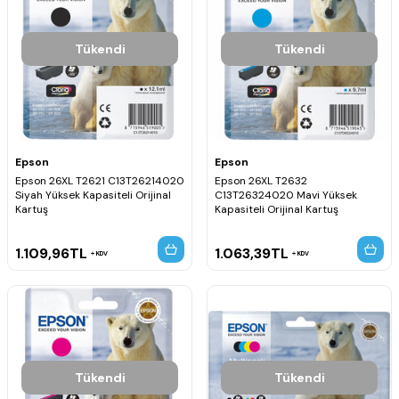
Tükendi
Tükendi
Epson
Epson
Epson 26XL T2621 C13T26214020
Epson 26XL T2632
Siyah Yüksek Kapasiteli Orijinal
C13T26324020 Mavi Yüksek
Kartuş
Kapasiteli Orijinal Kartuş
1.109,96
TL
1.063,39
TL
KDV
KDV
Tükendi
Tükendi