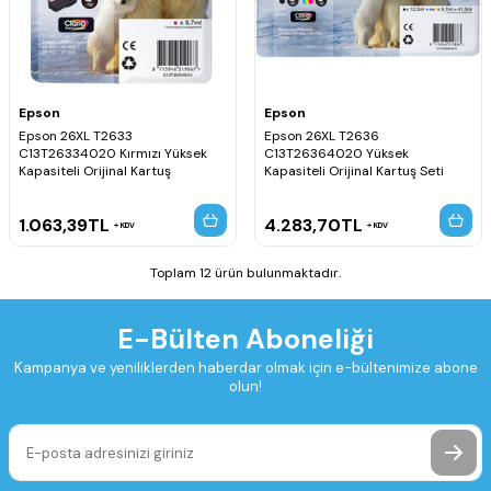
Epson
Epson
Epson 26XL T2633
Epson 26XL T2636
C13T26334020 Kırmızı Yüksek
C13T26364020 Yüksek
Kapasiteli Orijinal Kartuş
Kapasiteli Orijinal Kartuş Seti
1.063,39
TL
4.283,70
TL
KDV
KDV
Toplam 12 ürün bulunmaktadır.
E-Bülten Aboneliği
Kampanya ve yeniliklerden haberdar olmak için e-bültenimize abone
olun!