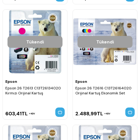
Tükendi
Tükendi
Epson
Epson
Epson 26 T2613 C13T26134020
Epson 26 T2616 C13T26164020
Kırmızı Orijinal Kartuş
Orijinal Kartuş Ekonomik Set
603,41
TL
2.488,99
TL
KDV
KDV