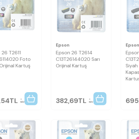
Epson
Epso
 26 T2611
Epson 26 T2614
Epson
6114020 Foto
C13T26144020 Sarı
C13T
Orijinal Kartuş
Orijinal Kartuş
Siyah
Kapasi
Kartu
,54
TL
382,69
TL
695
KDV
KDV