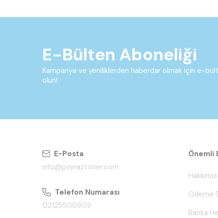
E-Bülten Aboneliği
Kampanya ve yeniliklerden haberdar olmak için e-bü
olun!
E-Posta
Önemli B
info@poyraztoner.com
Hakkımız
Telefon Numarası
Ödeme S
02125500909
Banka He