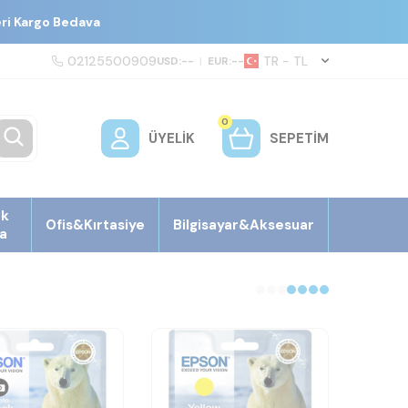
eri Kargo Bedava
02125500909
TR − TL
USD:
--
|
EUR:
--
0
ÜYELIK
SEPETIM
ek
Ofis&Kırtasiye
Bilgisayar&Aksesuar
a