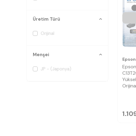
Üretim Türü
Orijinal
Menşei
Epson
Epson
JP - (Japonya)
C13T2
Yüksek
Orijin
1.10