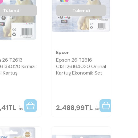
Tükendi
Tükendi
n
Epson
 26 T2613
Epson 26 T2616
6134020 Kırmızı
C13T26164020 Orijinal
al Kartuş
Kartuş Ekonomik Set
,41
TL
2.488,99
TL
KDV
KDV