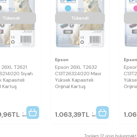
Tükendi
Tükendi
Epson
Epso
 26XL T2621
Epson 26XL T2632
Epson
6214020 Siyah
C13T26324020 Mavi
C13T2
 Kapasiteli
Yüksek Kapasiteli
Yükse
al Kartuş
Orijinal Kartuş
Orijin
9,96
TL
1.063,39
TL
1.06
KDV
KDV
Toplam 12 ürün bulunmakta