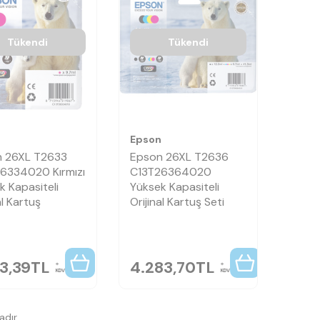
Tükendi
Tükendi
n
Epson
 26XL T2633
Epson 26XL T2636
6334020 Kırmızı
C13T26364020
k Kapasiteli
Yüksek Kapasiteli
al Kartuş
Orijinal Kartuş Seti
3,39
TL
4.283,70
TL
KDV
KDV
dır.