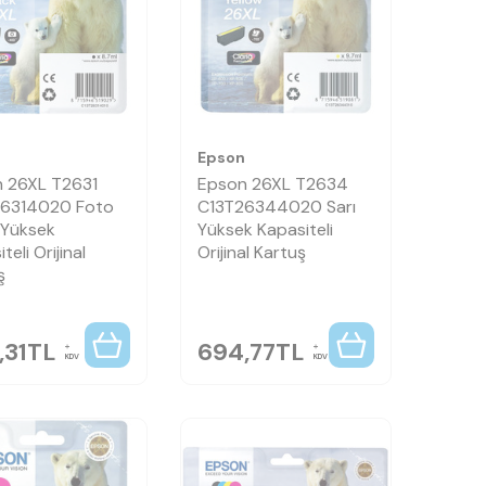
n
Epson
 26XL T2631
Epson 26XL T2634
26314020 Foto
C13T26344020 Sarı
 Yüksek
Yüksek Kapasiteli
teli Orijinal
Orijinal Kartuş
ş
,31
TL
694,77
TL
KDV
KDV