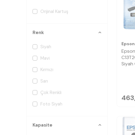
Orijinal Kartuş
Renk
Epson
Siyah
Epson
C13T2
Mavi
Siyah 
Kırmızı
Sarı
Çok Renkli
463
Foto Siyah
Kapasite