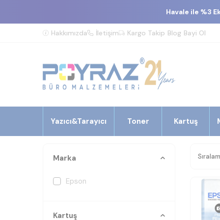
Havale ile %3 E
Hakkımızda
İletişim
Kargo Takip
Blog
Bayi Ol
Yazıcı&Tarayıcı
Toner
Kartuş
Marka
Epson
Kartuş