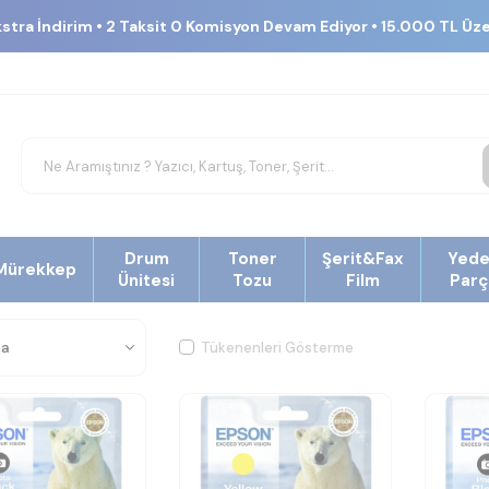
kstra İndirim • 2 Taksit 0 Komisyon Devam Ediyor • 15.000 TL Üz
Drum
Toner
Şerit&Fax
Yed
Mürekkep
Ünitesi
Tozu
Film
Parç
Tükenenleri Gösterme