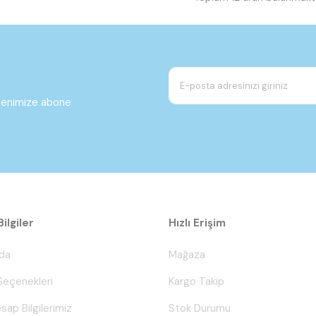
ltenimize abone
ilgiler
Hızlı Erişim
da
Mağaza
eçenekleri
Kargo Takip
sap Bilgilerimiz
Stok Durumu