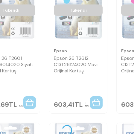
Tükendi
Tükendi
Epson
Epso
 26 T2601
Epson 26 T2612
Epson
6014020 Siyah
C13T26124020 Mavi
C13T2
al Kartuş
Orijinal Kartuş
Orijin
,69
TL
603,41
TL
603
KDV
KDV