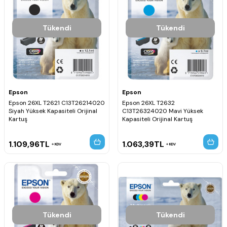
Tükendi
Tükendi
Epson
Epson
Epson 26XL T2621 C13T26214020
Epson 26XL T2632
Siyah Yüksek Kapasiteli Orijinal
C13T26324020 Mavi Yüksek
Kartuş
Kapasiteli Orijinal Kartuş
1.109,96
TL
1.063,39
TL
KDV
KDV
Tükendi
Tükendi