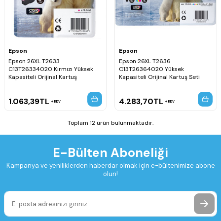
Epson
Epson
Epson 26XL T2633
Epson 26XL T2636
C13T26334020 Kırmızı Yüksek
C13T26364020 Yüksek
Kapasiteli Orijinal Kartuş
Kapasiteli Orijinal Kartuş Seti
1.063,39
TL
4.283,70
TL
KDV
KDV
Toplam 12 ürün bulunmaktadır.
E-Bülten Aboneliği
Kampanya ve yeniliklerden haberdar olmak için e-bültenimize abone
olun!