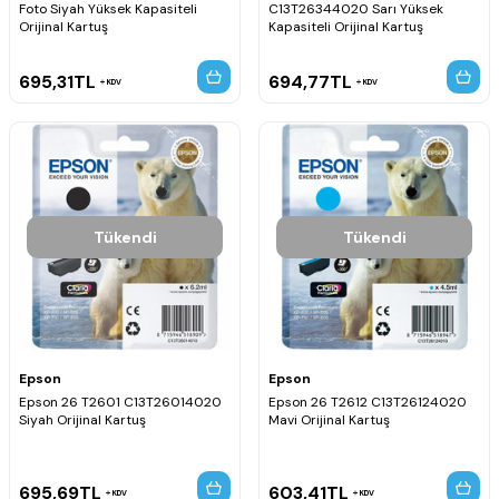
Foto Siyah Yüksek Kapasiteli
C13T26344020 Sarı Yüksek
Orijinal Kartuş
Kapasiteli Orijinal Kartuş
695,31
TL
694,77
TL
KDV
KDV
Tükendi
Tükendi
Epson
Epson
Epson 26 T2601 C13T26014020
Epson 26 T2612 C13T26124020
Siyah Orijinal Kartuş
Mavi Orijinal Kartuş
695,69
TL
603,41
TL
KDV
KDV