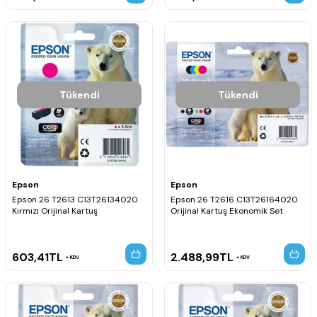
Tükendi
Tükendi
Epson
Epson
Epson 26 T2613 C13T26134020
Epson 26 T2616 C13T26164020
Kırmızı Orijinal Kartuş
Orijinal Kartuş Ekonomik Set
603,41
TL
2.488,99
TL
KDV
KDV