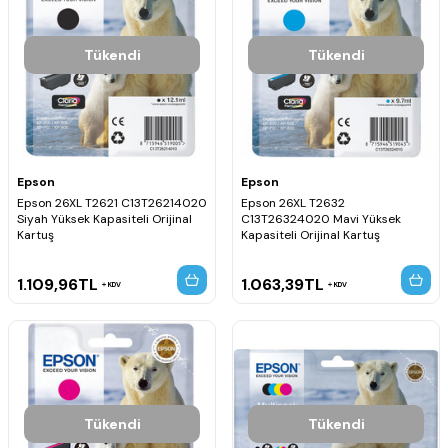
Tükendi
Tükendi
Epson
Epson
Epson 26XL T2621 C13T26214020
Epson 26XL T2632
Siyah Yüksek Kapasiteli Orijinal
C13T26324020 Mavi Yüksek
Kartuş
Kapasiteli Orijinal Kartuş
1.109,96
TL
1.063,39
TL
KDV
KDV
Tükendi
Tükendi