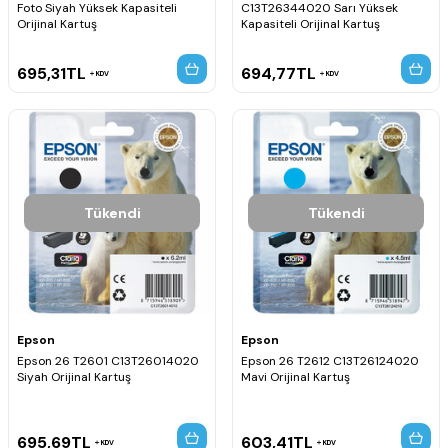
Foto Siyah Yüksek Kapasiteli
C13T26344020 Sarı Yüksek
Orijinal Kartuş
Kapasiteli Orijinal Kartuş
695,31
TL
694,77
TL
KDV
KDV
Tükendi
Tükendi
Epson
Epson
Epson 26 T2601 C13T26014020
Epson 26 T2612 C13T26124020
Siyah Orijinal Kartuş
Mavi Orijinal Kartuş
695,69
TL
603,41
TL
KDV
KDV