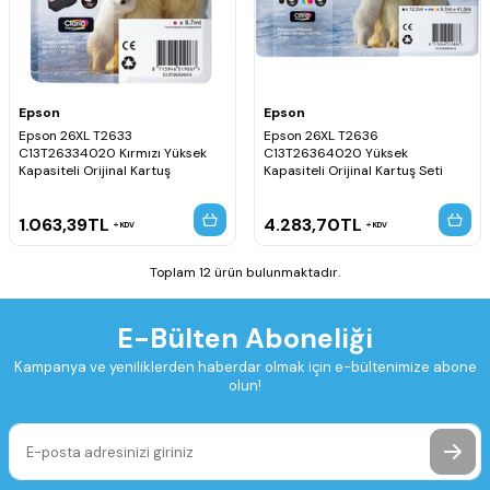
Epson
Epson
Epson 26XL T2633
Epson 26XL T2636
C13T26334020 Kırmızı Yüksek
C13T26364020 Yüksek
Kapasiteli Orijinal Kartuş
Kapasiteli Orijinal Kartuş Seti
1.063,39
TL
4.283,70
TL
KDV
KDV
Toplam 12 ürün bulunmaktadır.
E-Bülten Aboneliği
Kampanya ve yeniliklerden haberdar olmak için e-bültenimize abone
olun!