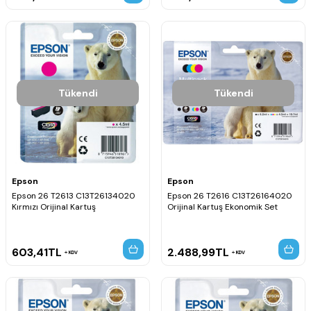
Tükendi
Tükendi
Epson
Epson
Epson 26 T2613 C13T26134020
Epson 26 T2616 C13T26164020
Kırmızı Orijinal Kartuş
Orijinal Kartuş Ekonomik Set
603,41
TL
2.488,99
TL
KDV
KDV