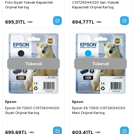
Foto Siyah Yüksek Kapasiteli
C13T26344020 Sarı Yüksek
Orijinal Kartuş
Kapasiteli Orijinal Kartuş
695,31
TL
694,77
TL
KDV
KDV
Tükendi
Tükendi
Epson
Epson
Epson 26 T2601 C13T26014020
Epson 26 T2612 C13T26124020
Siyah Orijinal Kartuş
Mavi Orijinal Kartuş
695,69
TL
603,41
TL
KDV
KDV