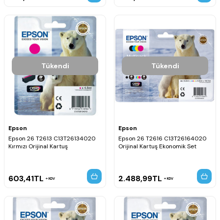
Tükendi
Tükendi
Epson
Epson
Epson 26 T2613 C13T26134020
Epson 26 T2616 C13T26164020
Kırmızı Orijinal Kartuş
Orijinal Kartuş Ekonomik Set
603,41
TL
2.488,99
TL
KDV
KDV