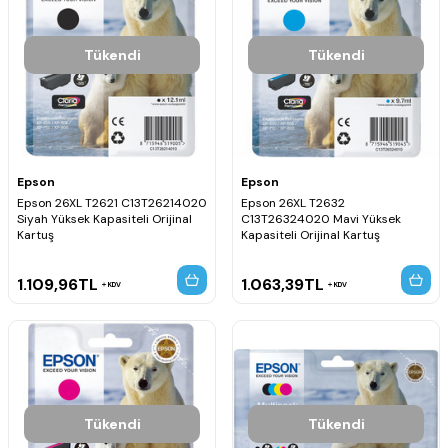
Tükendi
Tükendi
Epson
Epson
Epson 26XL T2621 C13T26214020
Epson 26XL T2632
Siyah Yüksek Kapasiteli Orijinal
C13T26324020 Mavi Yüksek
Kartuş
Kapasiteli Orijinal Kartuş
1.109,96
TL
1.063,39
TL
KDV
KDV
Tükendi
Tükendi