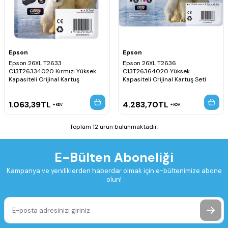
Epson
Epson
Epson 26XL T2633
Epson 26XL T2636
C13T26334020 Kırmızı Yüksek
C13T26364020 Yüksek
Kapasiteli Orijinal Kartuş
Kapasiteli Orijinal Kartuş Seti
1.063,39
TL
4.283,70
TL
KDV
KDV
Toplam 12 ürün bulunmaktadır.
E-Bülten Aboneliği
Kampanya ve yeniliklerden haberdar olmak için e-bültenimize abone
olun!