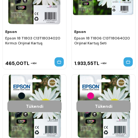
Epson
Epson
Epson 18 T1803 C13T18034020
Epson 18 T1806 C13T18064020
Kırmızı Orijinal Kartuş
Orijinal Kartuş Seti
465,00
TL
1.933,55
TL
KDV
KDV
Tükendi
Tükendi