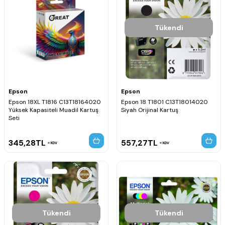
Tükendi
Epson
Epson
Epson 18XL T1816 C13T18164020
Epson 18 T1801 C13T18014020
Yüksek Kapasiteli Muadil Kartuş
Siyah Orijinal Kartuş
Seti
345,28
TL
557,27
TL
KDV
KDV
Tükendi
Tükendi