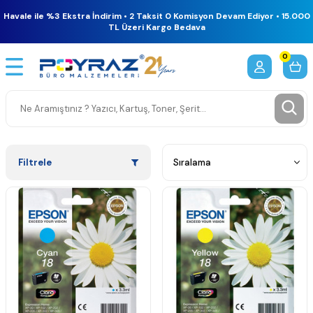
Havale ile %3 Ekstra İndirim • 2 Taksit 0 Komisyon Devam Ediyor • 15.000
TL Üzeri Kargo Bedava
0
Filtrele