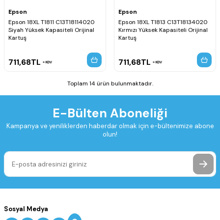
Epson
Epson
Epson 18XL T1811 C13T18114020
Epson 18XL T1813 C13T18134020
Siyah Yüksek Kapasiteli Orijinal
Kırmızı Yüksek Kapasiteli Orijinal
Kartuş
Kartuş
711,68
TL
711,68
TL
KDV
KDV
Toplam 14 ürün bulunmaktadır.
E-Bülten Aboneliği
Kampanya ve yeniliklerden haberdar olmak için e-bültenimize abone
olun!
Sosyal Medya