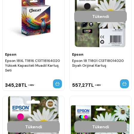
Tükendi
Epson
Epson
Epson 18XL T1816 C13T18164020
Epson 18 T1801 C13T18014020
Yüksek Kapasiteli Muadil Kartuş
Siyah Orijinal Kartuş
Seti
345,28
TL
557,27
TL
KDV
KDV
Tükendi
Tükendi