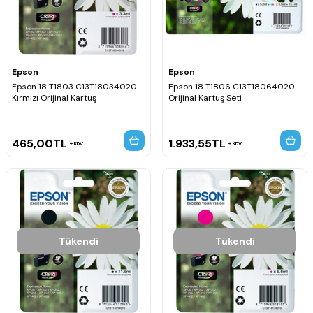
Epson
Epson
Epson 18 T1803 C13T18034020
Epson 18 T1806 C13T18064020
Kırmızı Orijinal Kartuş
Orijinal Kartuş Seti
465,00
TL
1.933,55
TL
KDV
KDV
Tükendi
Tükendi