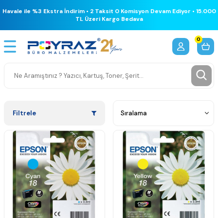
Havale ile %3 Ekstra İndirim • 2 Taksit 0 Komisyon Devam Ediyor • 15.000
TL Üzeri Kargo Bedava
0
Filtrele