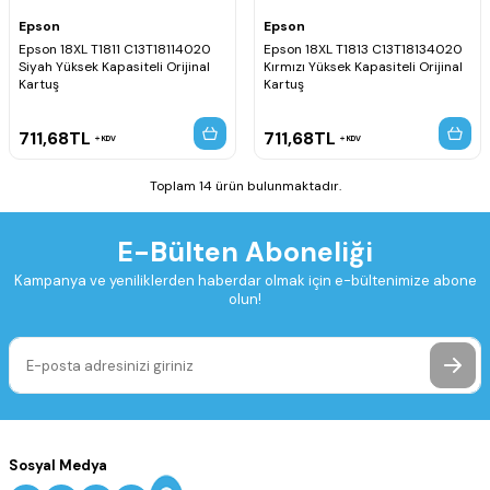
Epson
Epson
Epson 18XL T1811 C13T18114020
Epson 18XL T1813 C13T18134020
Siyah Yüksek Kapasiteli Orijinal
Kırmızı Yüksek Kapasiteli Orijinal
Kartuş
Kartuş
711,68
TL
711,68
TL
KDV
KDV
Toplam 14 ürün bulunmaktadır.
E-Bülten Aboneliği
Kampanya ve yeniliklerden haberdar olmak için e-bültenimize abone
olun!
Sosyal Medya