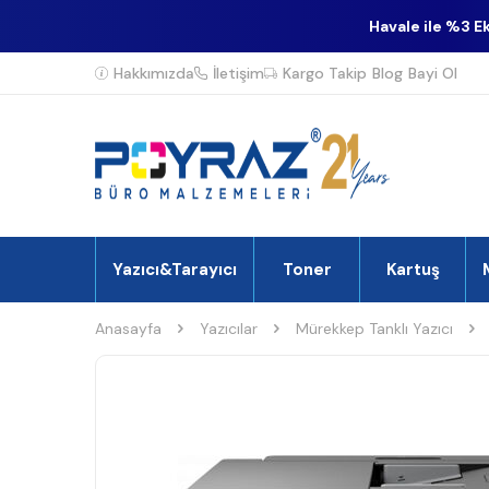
Havale ile %3 E
Hakkımızda
İletişim
Kargo Takip
Blog
Bayi Ol
Yazıcı&Tarayıcı
Toner
Kartuş
Anasayfa
Yazıcılar
Mürekkep Tanklı Yazıcı