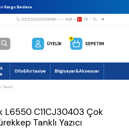
eri Kargo Bedava
02125500909
TR − TL
USD:
--
|
EUR:
--
0
ÜYELIK
SEPETIM
ek
Ofis&Kırtasiye
Bilgisayar&Aksesuar
a
 Yazıcı
k L6550 C11CJ30403 Çok
rekkep Tanklı Yazıcı