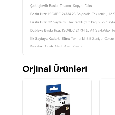
Çok İşlevli:
Baskı, Tarama, Kopya, Faks
Baskı Hızı:
ISO/IEC 24734 25 Sayfa/dk. Tek renkli, 12 S
Baskı Hızı:
32 Sayfa/dk. Tek renkli (düz kağıt), 22 Sayfa
Dubleks Baskı Hızı:
ISO/IEC 24734 16 A4 Sayfa/dak Tek
İlk Sayfaya Kadarki Süre:
Tek renkli 5,5 Saniye, Colour
Renkler:
Siyah, Mavi, Sarı, Kırmızı
Double-Sided Scanning:
Var
Tek Taraflı Tarama Hızı (A4 Siyah):
26 ipm with ADF sca
Orjinal Ürünleri
Dubleks tarama hızı (A4 siyah):
11 ipm with ADF scan
Tek Taraflı Tarama Hızı (A4 Renkli):
9 ipm with ADF sca
Dubleks tarama hızı (A4 renkli):
6 ipm with ADF scan
Tarama Çözünürlüğü:
1.200 İnç başına nokta x 2.400 İ
Çıktı Formatları:
BMP, JPEG, TIFF, Çoklu TIFF’e tara
Tarayıcı Türü:
Dokunmaktik görüntü sensörü (CIS)