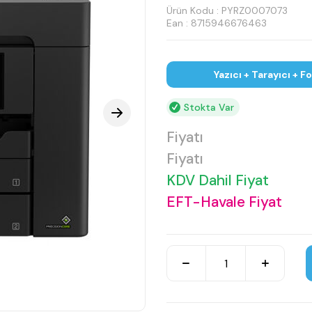
Ürün Kodu :
PYRZ0007073
Ean : 8715946676463
Yazıcı + Tarayıcı + 
Stokta Var
Fiyatı
Fiyatı
KDV Dahil Fiyat
EFT-Havale Fiyat