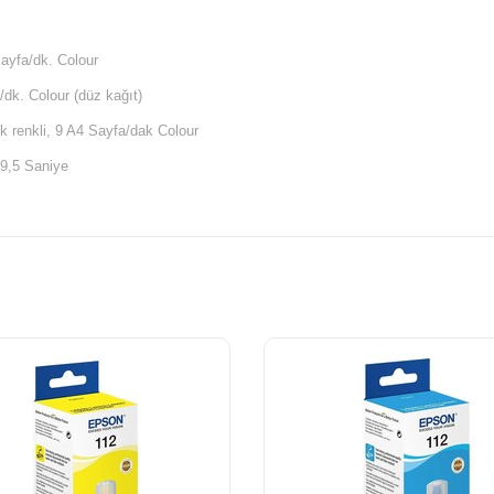
ayfa/dk. Colour
/dk. Colour (düz kağıt)
 renkli, 9 A4 Sayfa/dak Colour
 9,5 Saniye
n 5 sec. with flatbed scan
n 10 sec. with flatbed scan
nç başına nokta (yatay x dikey)
ma, PDF, PNG