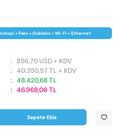
Fotokopi + Faks + Dubleks + Wi-Fi + Ethernet
:
856,70
USD + KDV
:
40.350,57
TL + KDV
:
48.420,68
TL
:
46.968,06
TL
Sepete Ekle