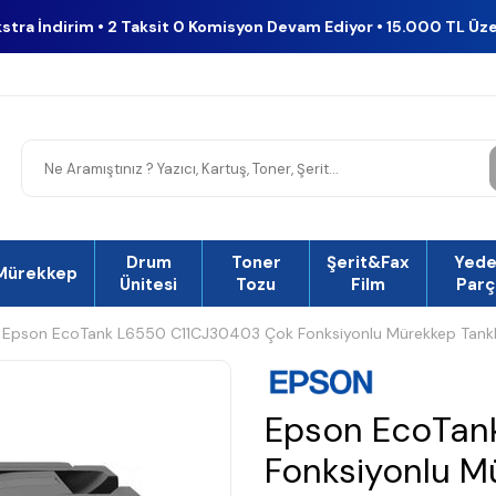
kstra İndirim • 2 Taksit 0 Komisyon Devam Ediyor • 15.000 TL Üz
Drum
Toner
Şerit&Fax
Yed
Mürekkep
Ünitesi
Tozu
Film
Parç
Epson EcoTank L6550 C11CJ30403 Çok Fonksiyonlu Mürekkep Tanklı
Epson EcoTan
Fonksiyonlu Mü