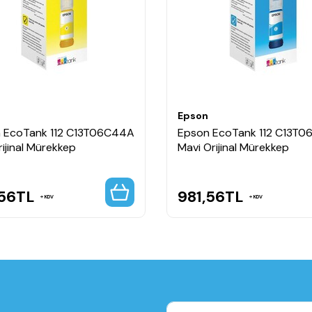
aşık 3 sn.
 Group3 faks
r
lo)
Epson
Alma ve saklama, Otomatik Yeniden Arama, Adres Defteri, Yayın Faksı, Fax 
 EcoTank 112 C13T06C44A
Epson EcoTank 112 C13T
rijinal Mürekkep
Mavi Orijinal Mürekkep
A6 (10,5x14,8 cm), B6 (12,5x17,6 cm), B5 (17,6x25,7 cm), No. 10 (zarf), DL (z
,56
TL
981,56
TL
KDV
KDV