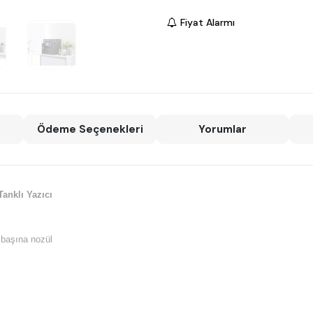
Fiyat Alarmı
Ödeme Seçenekleri
Yorumlar
anklı Yazıcı
 başına nozül