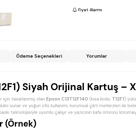
Fiyat Alarmı
Ödeme Seçenekleri
Yorumlar
F1) Siyah Orijinal Kartuş – 
r için tasarlanmış olan
Epson C13T12F140
(kısa kodu:
T12F1
) yük
kânı sunar ve yoğun ofis kullanımı, kurumsal çıktı merkezleri ile bele
skı teknolojisiyle uyumlu çalışır ve yazıcının kafa ömrünü korumay
 (Örnek)