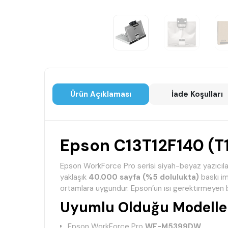
Ürün Açıklaması
İade Koşulları
Epson C13T12F140 (T12
Epson WorkForce Pro serisi siyah-beyaz yazıcıla
yaklaşık
40.000 sayfa (%5 dolulukta)
baskı im
ortamlara uygundur. Epson’un ısı gerektirmeyen ba
Uyumlu Olduğu Modeller
Epson WorkForce Pro
WF-M5399DW