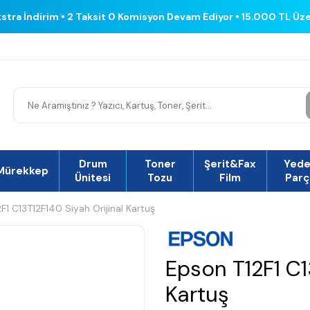
kstra İndirim • 2 Taksit 0 Komisyon Devam Ediyor • 15.000 TL Üz
Drum
Toner
Şerit&Fax
Yed
Mürekkep
Ünitesi
Tozu
Film
Parç
F1 C13T12F140 Siyah Orijinal Kartuş
Epson T12F1 C1
Kartuş