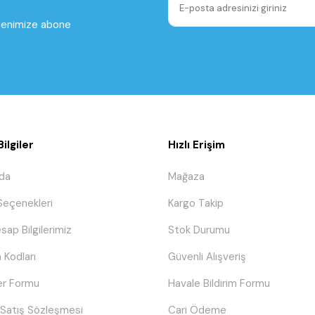
ltenimize abone
ilgiler
Hızlı Erişim
da
Mağaza
eçenekleri
Kargo Takip
sap Bilgilerimiz
Stok Durumu
 Kodları
Güvenli Alışveriş
er Formu
Havale Bildirim Formu
 Satış Sözleşmesi
Cari Ödeme