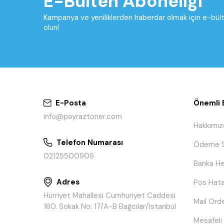
E-Bülten Aboneliği
Kampanya ve yeniliklerden haberdar olmak için e-bü
olun!
E-Posta
Önemli B
info@poyraztoner.com
Hakkımız
Telefon Numarası
Ödeme S
02125500909
Banka He
Adres
Pos Hata
Hürriyet Mahallesi Cumhuriyet Caddesi
Mail Ord
160. Sokak No: 17/A-B Bağcılar/İstanbul
Mesafeli