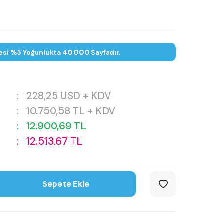
esi %5 Yoğunlukta 40.000 Sayfadır.
:
228,25
USD + KDV
:
10.750,58
TL + KDV
:
12.900,69
TL
:
12.513,67
TL
Sepete Ekle