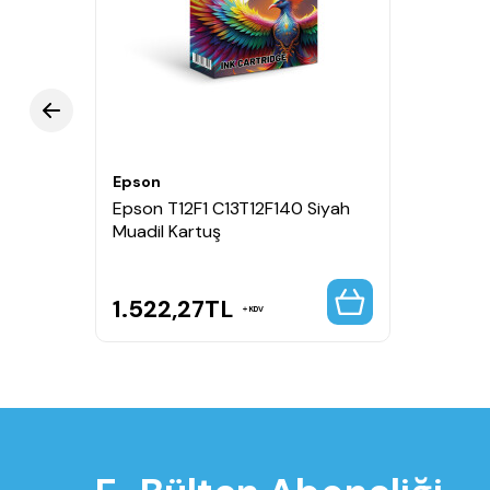
GTİP:
3215.19.00.00.00 (mürekkep/mürekkep k
Kullanım Alanı:
Kurumsal ve yüksek hacimli çık
Neden Orijinal Epson Ka
Yazıcının baskı kalitesini ve hızını korur.
Kafa tıkanması ve hatalı baskı riskini azaltır.
Belge arşivleme ve resmi yazışmalar için net, ko
Epson
Yazıcıyla tam uyumluluk sayesinde hatasız sev
Epson T12F1 C13T12F140 Siyah
Muadil Kartuş
1.522,27
TL
KDV