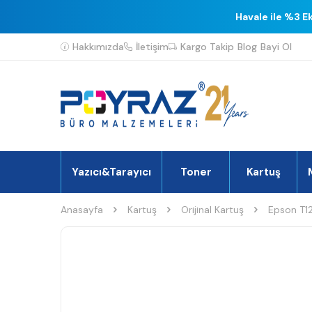
Havale ile %3 E
Hakkımızda
İletişim
Kargo Takip
Blog
Bayi Ol
Yazıcı&Tarayıcı
Toner
Kartuş
Anasayfa
Kartuş
Orijinal Kartuş
Epson T12