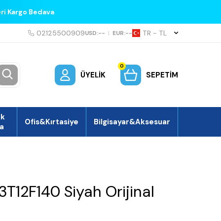
eri Kargo Bedava
02125500909
TR − TL
USD:
--
|
EUR:
--
0
ÜYELIK
SEPETIM
ek
Ofis&Kırtasiye
Bilgisayar&Aksesuar
a
3T12F140 Siyah Orijinal