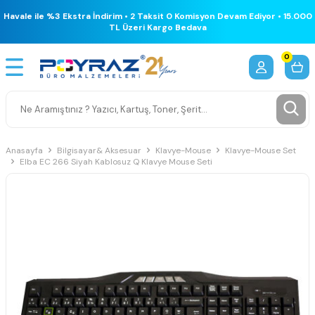
Havale ile %3 Ekstra İndirim • 2 Taksit 0 Komisyon Devam Ediyor • 15.000
TL Üzeri Kargo Bedava
0
Anasayfa
Bilgisayar& Aksesuar
Klavye-Mouse
Klavye-Mouse Set
Elba EC 266 Siyah Kablosuz Q Klavye Mouse Seti