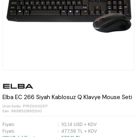
Elba EC 266 Siyah Kablosuz Q Klavye Mouse Seti
Ürün Kodu :
PYRZ0002317
Ean : 8698521885200
Fiyatı
:
10,14
USD + KDV
Fiyatı
:
477,59
TL + KDV