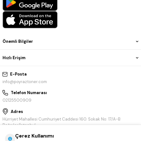
Önemli Bilgiler
Hızlı Erişim
E-Posta
info@poyraztoner.com
Telefon Numarası
02125500909
Adres
Hürriyet Mahallesi Cumhuriyet Caddesi 160. Sokak No: 17/A-B
Bağcılar/İstanbul
Çerez Kullanımı