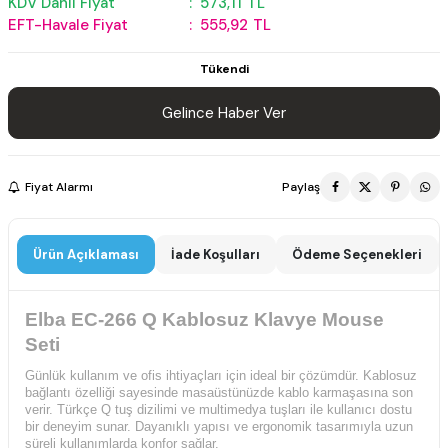
KDV Dahil Fiyat
:
573,11
TL
EFT-Havale Fiyat
:
555,92
TL
Tükendi
Gelince Haber Ver
Fiyat Alarmı
Paylaş
Ürün Açıklaması
İade Koşulları
Ödeme Seçenekleri
Elba EC-266 Q Kablosuz Klavye Mouse
Seti
Günlük kullanım ve ofis ihtiyaçları için ideal bir çözümdür. Kablosuz
bağlantı özelliği sayesinde masaüstünüzde kablo karmaşasına son
verir. Türkçe Q tuş dizilimi ve multimedya tuşları ile kullanıcı dostu
bir deneyim sunar. Dayanıklı yapısı ve ergonomik tasarımıyla uzun
süreli kullanımlarda konfor sağlar.