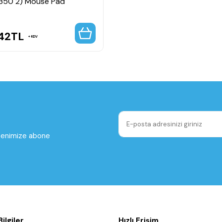
350 2) Mouse Pad
42
TL
KDV
ltenimize abone
ilgiler
Hızlı Erişim