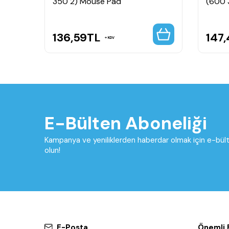
350 2) Mouse Pad
(600 
136,59
TL
147,
KDV
E-Bülten Aboneliği
Kampanya ve yeniliklerden haberdar olmak için e-bü
olun!
E-Posta
Önemli B