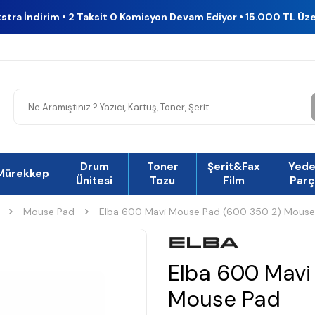
kstra İndirim • 2 Taksit 0 Komisyon Devam Ediyor • 15.000 TL Üz
Drum
Toner
Şerit&Fax
Yed
Mürekkep
Ünitesi
Tozu
Film
Parç
Mouse Pad
Elba 600 Mavi Mouse Pad (600 350 2) Mouse
Elba 600 Mavi
Mouse Pad