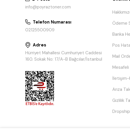
info@poyraztoner.com
Hakkımız
Telefon Numarası
Ödeme S
02125500909
Banka He
Adres
Pos Hata
Hürriyet Mahallesi Cumhuriyet Caddesi
Mail Ord
160. Sokak No: 17/A-B Bağcılar/İstanbul
Mesafeli
İletişim-
Arıza Ta
Gizlilik 
Dropship