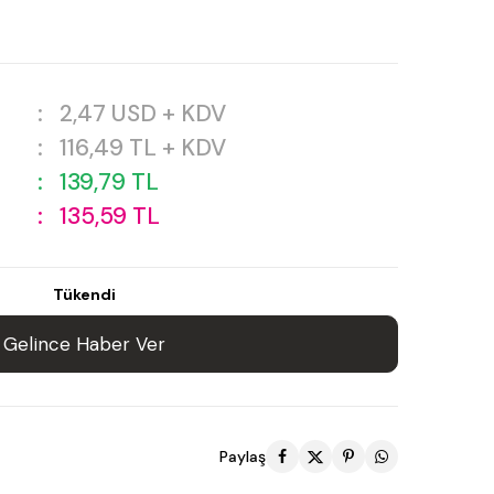
:
2,47
USD + KDV
:
116,49
TL + KDV
:
139,79
TL
:
135,59
TL
Tükendi
Gelince Haber Ver
Paylaş