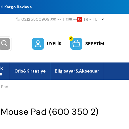
eri Kargo Bedava
02125500909
TR − TL
USD:
--
|
EUR:
--
0
ÜYELIK
SEPETIM
ek
Ofis&Kırtasiye
Bilgisayar&Aksesuar
a
 Pad
 Mouse Pad (600 350 2)