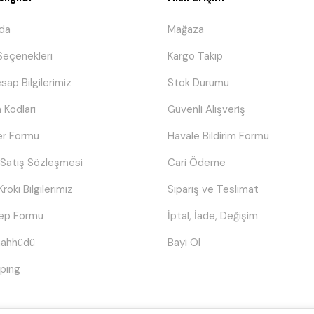
da
Mağaza
eçenekleri
Kargo Takip
sap Bilgilerimiz
Stok Durumu
 Kodları
Güvenli Alışveriş
er Formu
Havale Bildirim Formu
 Satış Sözleşmesi
Cari Ödeme
Kroki Bilgilerimiz
Sipariş ve Teslimat
lep Formu
İptal, İade, Değişim
Taahhüdü
Bayi Ol
ping