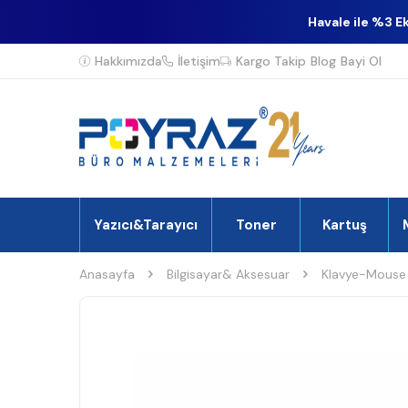
Havale ile %3 E
Hakkımızda
İletişim
Kargo Takip
Blog
Bayi Ol
Yazıcı&Tarayıcı
Toner
Kartuş
Anasayfa
Bilgisayar& Aksesuar
Klavye-Mouse