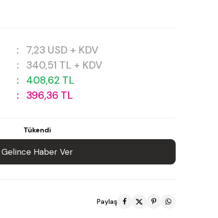
:
7,23
USD + KDV
:
340,51
TL + KDV
:
408,62
TL
:
396,36
TL
Tükendi
Gelince Haber Ver
Paylaş