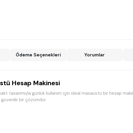
Ödeme Seçenekleri
Yorumlar
tü Hesap Makinesi
kt tasarımıyla günlük kullanım için ideal masaüstü bir hesap makines
güvenilir bir çözümdür.