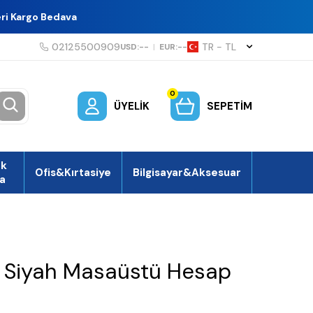
eri Kargo Bedava
02125500909
TR − TL
USD:
--
|
EUR:
--
0
ÜYELIK
SEPETIM
ek
Ofis&Kırtasiye
Bilgisayar&Aksesuar
a
 Siyah Masaüstü Hesap