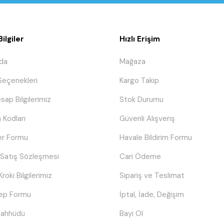
ilgiler
Hızlı Erişim
da
Mağaza
eçenekleri
Kargo Takip
sap Bilgilerimiz
Stok Durumu
 Kodları
Güvenli Alışveriş
er Formu
Havale Bildirim Formu
 Satış Sözleşmesi
Cari Ödeme
Kroki Bilgilerimiz
Sipariş ve Teslimat
lep Formu
İptal, İade, Değişim
Taahhüdü
Bayi Ol