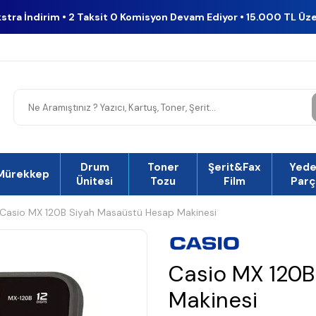
kstra İndirim • 2 Taksit 0 Komisyon Devam Ediyor • 15.000 TL Üz
Drum
Toner
Şerit&Fax
Yed
Mürekkep
Ünitesi
Tozu
Film
Parç
Casio MX 120B Siyah Masaüstü Hesap Makinesi
Casio MX 120B
Makinesi