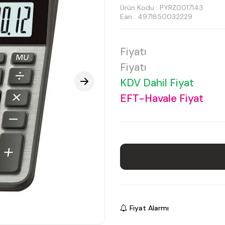
Ürün Kodu :
PYRZ0017143
Ean : 4971850032229
Fiyatı
Fiyatı
KDV Dahil Fiyat
EFT-Havale Fiyat
Fiyat Alarmı