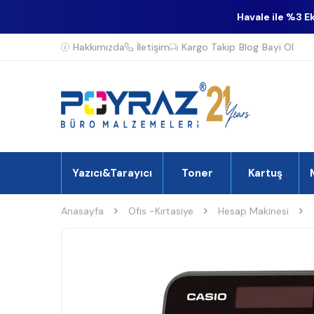
Havale ile %3 E
Hakkımızda
İletişim
Kargo Takip
Blog
Bayi Ol
Yazıcı&Tarayıcı
Toner
Kartuş
Anasayfa
Ofis -Kırtasiye
Hesap Makinesi