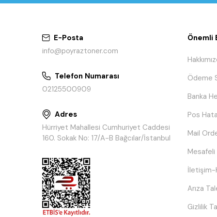
E-Posta
Önemli B
info@poyraztoner.com
Hakkımız
Telefon Numarası
Ödeme S
02125500909
Banka He
Adres
Pos Hata
Hürriyet Mahallesi Cumhuriyet Caddesi
Mail Ord
160. Sokak No: 17/A-B Bağcılar/İstanbul
Mesafeli
İletişim-
Arıza Ta
Gizlilik 