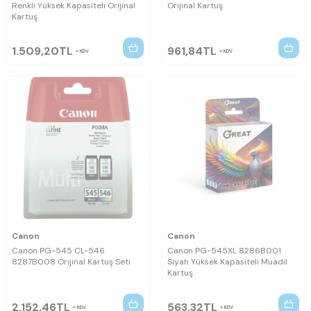
Renkli Yüksek Kapasiteli Orijinal
Orijinal Kartuş
Kartuş
1.509,20
TL
961,84
TL
KDV
KDV
Canon
Canon
Canon PG-545 CL-546
Canon PG-545XL 8286B001
8287B008 Orijinal Kartuş Seti
Siyah Yüksek Kapasiteli Muadil
Kartuş
2.152,46
TL
563,32
TL
KDV
KDV