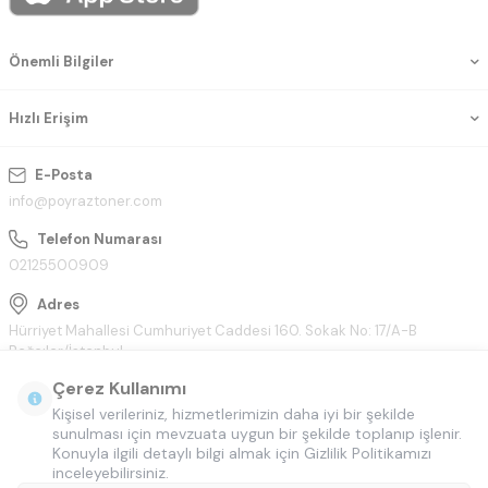
Önemli Bilgiler
Hızlı Erişim
E-Posta
info@poyraztoner.com
Telefon Numarası
02125500909
Adres
Hürriyet Mahallesi Cumhuriyet Caddesi 160. Sokak No: 17/A-B
Bağcılar/İstanbul
Çerez Kullanımı
Kişisel verileriniz, hizmetlerimizin daha iyi bir şekilde
sunulması için mevzuata uygun bir şekilde toplanıp işlenir.
Konuyla ilgili detaylı bilgi almak için Gizlilik Politikamızı
inceleyebilirsiniz.