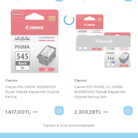
Tükendi
Canon
Canon
Canon PG-545XL 8286B001
Canon PG-545XL CL-546XL
Siyah Yüksek Kapasiteli Orijinal
8286B006 Yüksek Kapasiteli
Kartuş
Orijinal Kartuş Seti
1.617,00
TL
2.303,28
TL
KDV
KDV
Toplam 8 ürün bulunmaktadır.