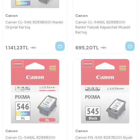
Canon
Canon
Canon CL-546 8289B001 Renkli
Canon CL-546XL 8288B001
Orijinal Kartuş
Renkli Yüksek Kapasiteli Muadil
Kartuş
1.141,23
TL
695,20
TL
KDV
KDV
Canon
Canon
Canon CL-546XL 8288B001
Canon PG-545 8287B001 Siyah