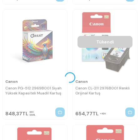
Tükendi
Canon
Canon
Canon PG-512 2969B001 Siyah
Canon CL-211 2976B001 Renkli
Yüksek Kapasiteli Muadil Kartuş
Orijinal Kartuş
848,37
TL
654,77
TL
KDV
KDV
DAHİL