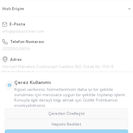
Hızlı Erişim
E-Posta
info@poyraztoner.com
Telefon Numarası
02125500909
Adres
Hürriyet Mahallesi Cumhuriyet Caddesi 160. Sokak No: 17/A-B
Bağcılar/İstanbul
Çerez Kullanımı
Kişisel verileriniz, hizmetlerimizin daha iyi bir şekilde
sunulması için mevzuata uygun bir şekilde toplanıp işlenir.
Konuyla ilgili detaylı bilgi almak için Gizlilik Politikamızı
inceleyebilirsiniz.
Çerezleri Özelleştir
Hepsini Reddet
© Tüm hakları saklıdır.
Poyraztoner.com