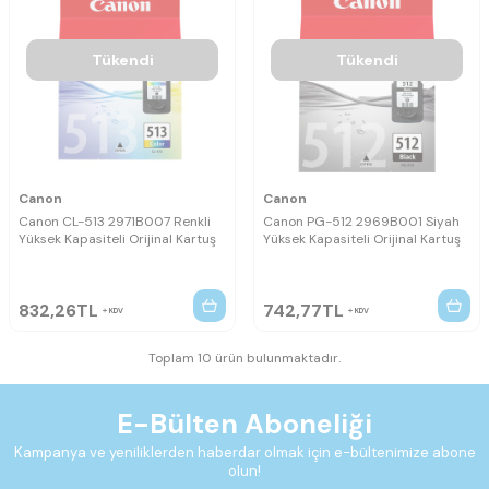
Tükendi
Tükendi
Canon
Canon
Canon CL-513 2971B007 Renkli
Canon PG-512 2969B001 Siyah
Yüksek Kapasiteli Orijinal Kartuş
Yüksek Kapasiteli Orijinal Kartuş
832,26
TL
742,77
TL
KDV
KDV
Toplam 10 ürün bulunmaktadır.
E-Bülten Aboneliği
Kampanya ve yeniliklerden haberdar olmak için e-bültenimize abone
olun!