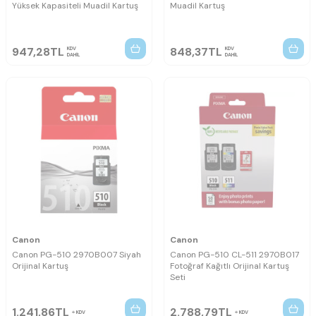
Yüksek Kapasiteli Muadil Kartuş
Muadil Kartuş
947,28
TL
848,37
TL
KDV
KDV
DAHİL
DAHİL
Canon
Canon
Canon PG-510 2970B007 Siyah
Canon PG-510 CL-511 2970B017
Orijinal Kartuş
Fotoğraf Kağıtlı Orijinal Kartuş
Seti
1.241,86
TL
2.788,79
TL
KDV
KDV