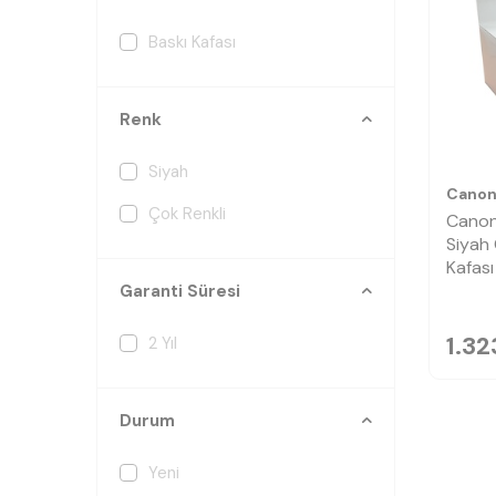
Baskı Kafası
Renk
Siyah
Cano
Çok Renkli
Canon
Siyah 
Kafası
Garanti Süresi
1.32
2 Yıl
Durum
Yeni