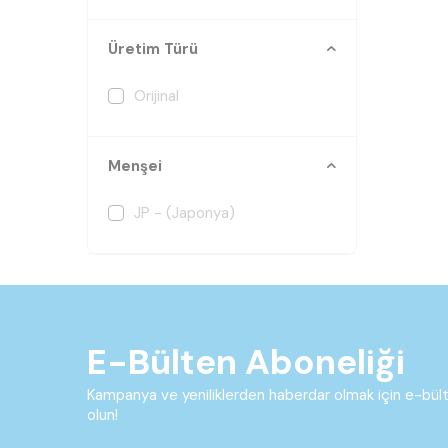
Üretim Türü
Orijinal
Menşei
JP - (Japonya)
E-Bülten Aboneliği
Kampanya ve yeniliklerden haberdar olmak için e-bü
olun!