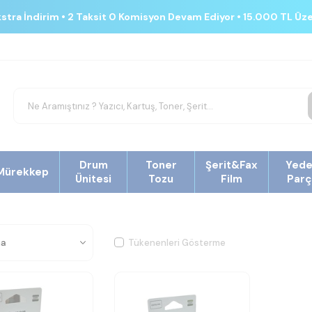
kstra İndirim • 2 Taksit 0 Komisyon Devam Ediyor • 15.000 TL Üz
Drum
Toner
Şerit&Fax
Yed
Mürekkep
Ünitesi
Tozu
Film
Parç
Tükenenleri Gösterme