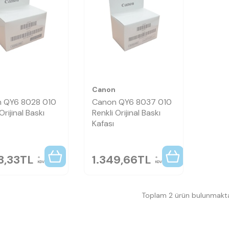
n
Canon
 QY6 8028 010
Canon QY6 8037 010
Orijinal Baskı
Renkli Orijinal Baskı
Kafası
3,33
TL
1.349,66
TL
KDV
KDV
Toplam 2 ürün bulunmakta