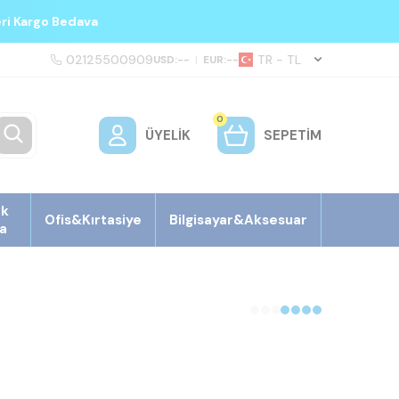
eri Kargo Bedava
02125500909
TR − TL
USD:
--
|
EUR:
--
0
ÜYELIK
SEPETIM
ek
Ofis&Kırtasiye
Bilgisayar&Aksesuar
a