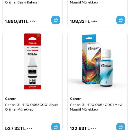
Orijinal Baskı Kafası
Muadil Mürekkep
1.890,81
TL
108,33
TL
KDV
KDV
Canon
Canon
Canon GI-490 0663C001 Siyah
Canon GI-490 0664C001 Mavi
Orijinal Mürekkep
Muadil Mürekkep
527,32
TL
122,93
TL
KDV
KDV