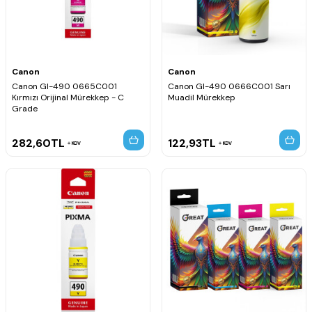
Canon
Canon
Canon GI-490 0665C001
Canon GI-490 0666C001 Sarı
Kırmızı Orijinal Mürekkep - C
Muadil Mürekkep
Grade
282,60
TL
122,93
TL
KDV
KDV