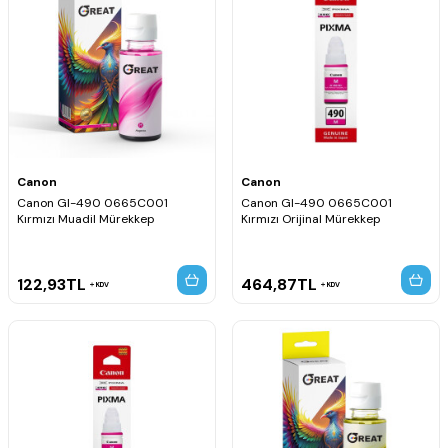
Canon
Canon
Canon GI-490 0665C001
Canon GI-490 0665C001
Kırmızı Muadil Mürekkep
Kırmızı Orijinal Mürekkep
122,93
TL
464,87
TL
KDV
KDV