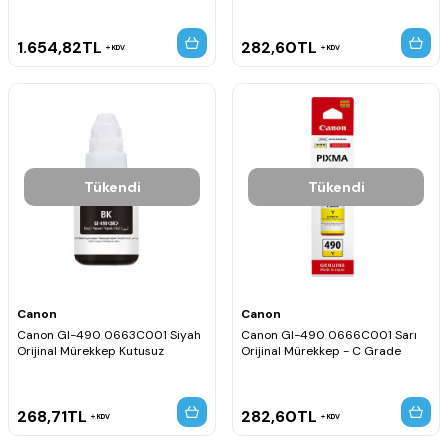
1.654,82
TL
282,60
TL
KDV
KDV
Tükendi
Tükendi
Canon
Canon
Canon GI-490 0663C001 Siyah
Canon GI-490 0666C001 Sarı
Orijinal Mürekkep Kutusuz
Orijinal Mürekkep - C Grade
268,71
TL
282,60
TL
KDV
KDV