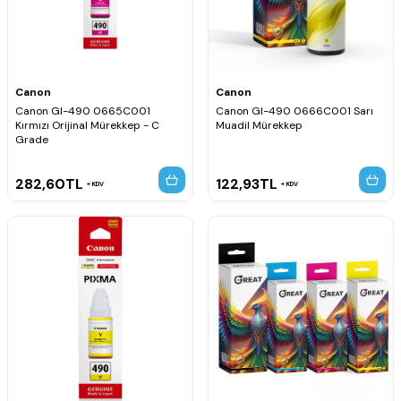
Canon
Canon
Canon GI-490 0665C001
Canon GI-490 0666C001 Sarı
Kırmızı Orijinal Mürekkep - C
Muadil Mürekkep
Grade
282,60
TL
122,93
TL
KDV
KDV