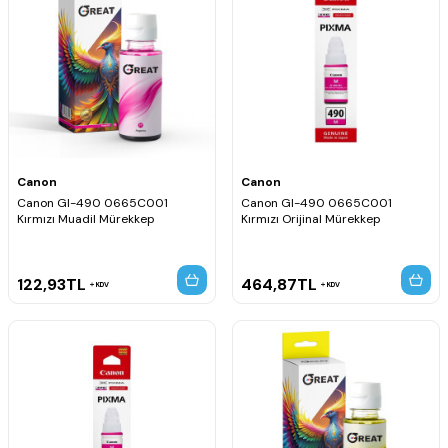
Canon
Canon
Canon GI-490 0665C001
Canon GI-490 0665C001
Kırmızı Muadil Mürekkep
Kırmızı Orijinal Mürekkep
122,93
TL
464,87
TL
KDV
KDV