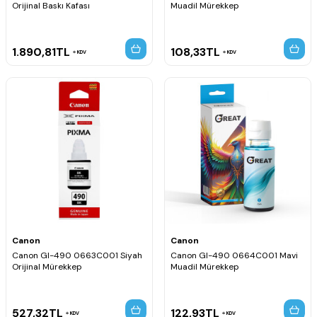
Orijinal Baskı Kafası
Muadil Mürekkep
1.890,81
TL
108,33
TL
KDV
KDV
Canon
Canon
Canon GI-490 0663C001 Siyah
Canon GI-490 0664C001 Mavi
Orijinal Mürekkep
Muadil Mürekkep
527,32
TL
122,93
TL
KDV
KDV