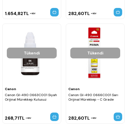
1.654,82
TL
282,60
TL
KDV
KDV
Tükendi
Tükendi
Canon
Canon
Canon GI-490 0663C001 Siyah
Canon GI-490 0666C001 Sarı
Orijinal Mürekkep Kutusuz
Orijinal Mürekkep - C Grade
268,71
TL
282,60
TL
KDV
KDV