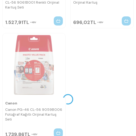
CL-56 9061B001 Renkli Orijinal
Orijinal Kartuş
Kartuş Seti
1.527,91
TL
696,02
TL
KDV
KDV
Canon
Canon PG-46 CL-56 9059B006
Fotoğraf Kağıtlı Orijinal Kartuş
Seti
1.739,86
TL
KDV