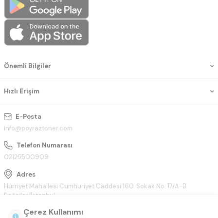
Önemli Bilgiler
Hızlı Erişim
E-Posta
info@poyraztoner.com
Telefon Numarası
02125500909
Adres
Hürriyet Mahallesi Cumhuriyet Caddesi 160. Sokak No: 17/A-B
Bağcılar/İstanbul
Çerez Kullanımı