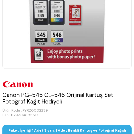
Canon PG-545 CL-546 Orijinal Kartuş Seti
Fotoğraf Kağıt Hediyeli
Ürün Kodu :
PYRZ0002239
Ean : 8714574605517
Paket İçeriği 1 Adet Siyah, 1 Adet Renkli Kartuş ve Fotoğraf Kağıdı