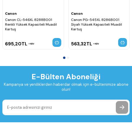
Canon
Canon
Canon CL-546XL 8288B001
Canon PG-545XL 8286B001
Renkli Yüksek Kapasiteli Muadil
Siyah Yüksek Kapasiteli Muadil
Kartuş
Kartuş
695,20
TL
563,32
TL
KDV
KDV
E-Bülten Aboneliği
Kampanya ve yeniliklerden haberdar olmak için e-bültenimize abone
olun!