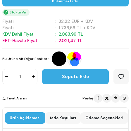
Bulunmaktadır.
Stokta Var
Fiyatı
:
32,22
EUR + KDV
Fiyatı
:
1.736,66
TL + KDV
KDV Dahil Fiyat
:
2.083,99
TL
EFT-Havale Fiyat
:
2.021,47
TL
Bu Ürüne Ait Diğer Renkler :
Sepete Ekle
Fiyat Alarmı
Paylaş
Ürün Açıklaması
İade Koşulları
Ödeme Seçenekleri