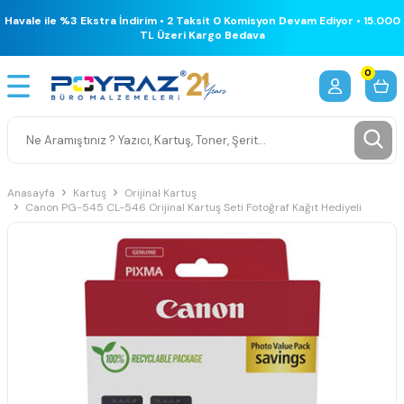
Havale ile %3 Ekstra İndirim • 2 Taksit 0 Komisyon Devam Ediyor • 15.000
TL Üzeri Kargo Bedava
0
Anasayfa
Kartuş
Orijinal Kartuş
Canon PG-545 CL-546 Orijinal Kartuş Seti Fotoğraf Kağıt Hediyeli