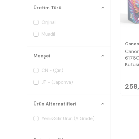
Üretim Türü
Orijinal
Muadil
Cano
Cano
Menşei
6176C
Kutus
CN - (Çin)
JP - (Japonya)
258,
Ürün Alternatifleri
Yeni&Sıfır Ürün (A Grade)