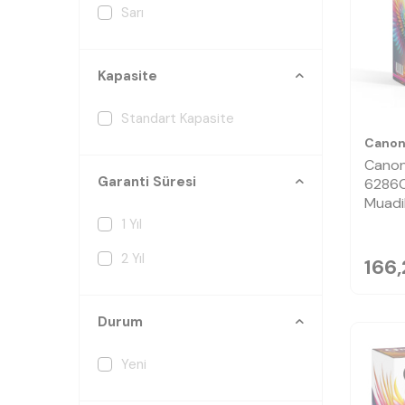
Sarı
Kapasite
Standart Kapasite
Cano
Cano
Garanti Süresi
6286C
Muadi
1 Yıl
2 Yıl
166
Durum
Yeni