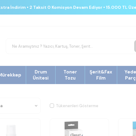
kstra İndirim • 2 Taksit 0 Komisyon Devam Ediyor • 15.000 TL Üz
Drum
Toner
Şerit&Fax
Yed
Mürekkep
Ünitesi
Tozu
Film
Parç
Tükenenleri Gösterme