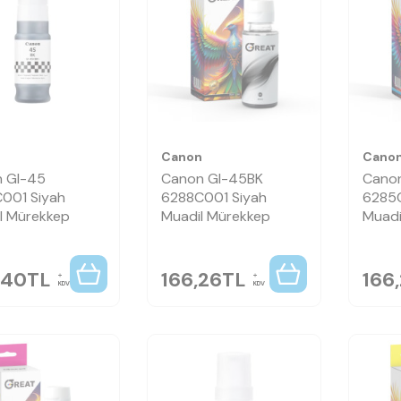
n
Canon
Cano
 GI-45
Canon GI-45BK
Cano
001 Siyah
6288C001 Siyah
6285
al Mürekkep
Muadil Mürekkep
Muadi
,40
TL
166,26
TL
166
KDV
KDV