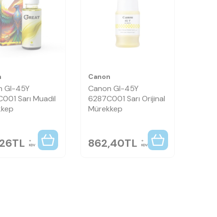
n
Canon
n GI-45Y
Canon GI-45Y
001 Sarı Muadil
6287C001 Sarı Orijinal
kkep
Mürekkep
,26
TL
862,40
TL
KDV
KDV