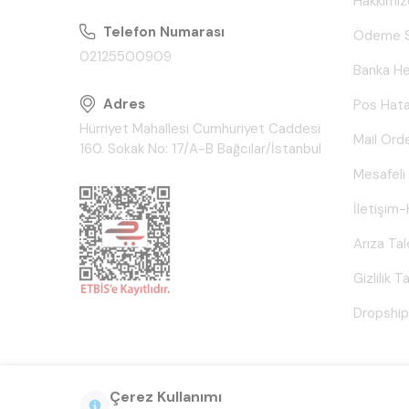
Hakkımız
Telefon Numarası
Ödeme S
02125500909
Banka He
Adres
Pos Hata
Hürriyet Mahallesi Cumhuriyet Caddesi
Mail Ord
160. Sokak No: 17/A-B Bağcılar/İstanbul
Mesafeli
İletişim-
Arıza Ta
Gizlilik 
Dropship
Çerez Kullanımı