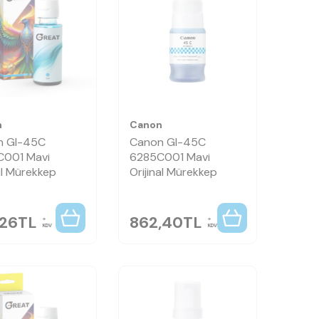
n
Canon
n GI-45C
Canon GI-45C
C001 Mavi
6285C001 Mavi
l Mürekkep
Orijinal Mürekkep
,26
TL
862,40
TL
KDV
KDV