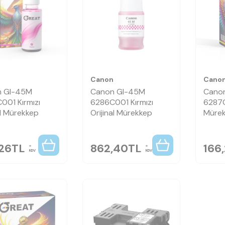
n
Canon
Cano
n GI-45M
Canon GI-45M
Cano
001 Kırmızı
6286C001 Kırmızı
6287C
l Mürekkep
Orijinal Mürekkep
Müre
,26
TL
862,40
TL
166
KDV
KDV