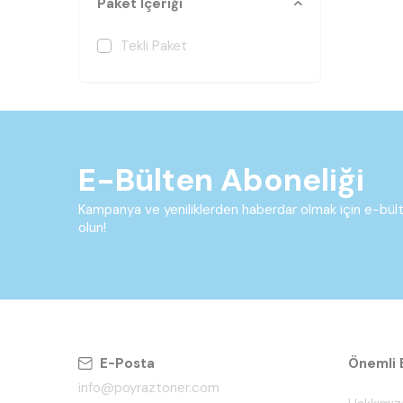
Paket İçeriği
Tekli Paket
E-Bülten Aboneliği
Kampanya ve yeniliklerden haberdar olmak için e-bü
olun!
E-Posta
Önemli B
info@poyraztoner.com