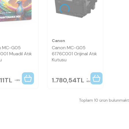
n
Canon
n MC-G05
Canon MC-G05
001 Muadil Atık
6176C001 Orijinal Atık
u
Kutusu
11
TL
1.780,54
TL
KDV
KDV
Toplam 10 ürün bulunmakta