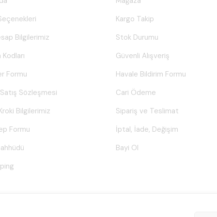
da
Mağaza
eçenekleri
Kargo Takip
sap Bilgilerimiz
Stok Durumu
 Kodları
Güvenli Alışveriş
er Formu
Havale Bildirim Formu
 Satış Sözleşmesi
Cari Ödeme
Kroki Bilgilerimiz
Sipariş ve Teslimat
lep Formu
İptal, İade, Değişim
Taahhüdü
Bayi Ol
ping
© Tüm hakları saklıdır.
Poyraztoner.com