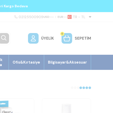
eri Kargo Bedava
02125500909
TR − TL
USD:
--
|
EUR:
--
0
ÜYELIK
SEPETIM
ek
Ofis&Kırtasiye
Bilgisayar&Aksesuar
a