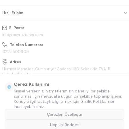
Hızlı Erişim
E-Posta
info@poyraztoner.com
Telefon Numarası
02125500909
Adres
Hürriyet Mahallesi Cumhuriyet Caddesi 160. Sokak No: 17/A-B
Bağcılar/İstanbul
Çerez Kullanımı
Kişisel verileriniz, hizmetlerimizin daha iyi bir şekilde
sunulması için mevzuata uygun bir şekilde toplanıp işlenir.
Konuyla ilgili detaylı bilgi almak için Gizlilik Politikamızı
inceleyebilirsiniz.
Çerezleri Özelleştir
Hepsini Reddet