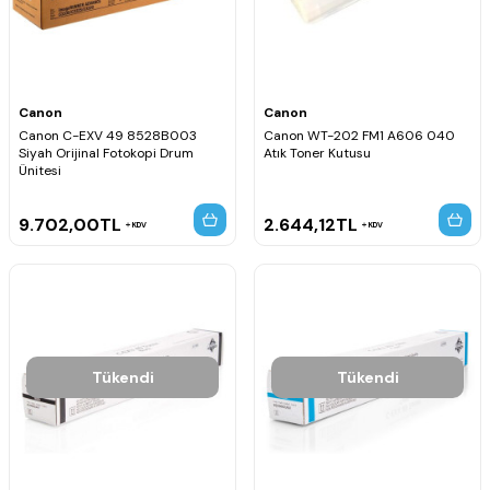
Canon
Canon
Canon C-EXV 49 8528B003
Canon WT-202 FM1 A606 040
Siyah Orijinal Fotokopi Drum
Atık Toner Kutusu
Ünitesi
9.702,00
TL
2.644,12
TL
KDV
KDV
Tükendi
Tükendi