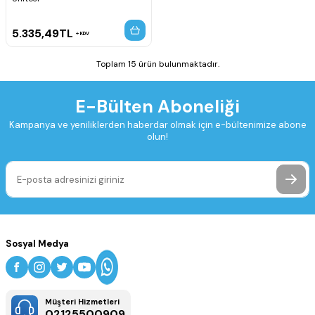
5.335,49
TL
KDV
Toplam 15 ürün bulunmaktadır.
E-Bülten Aboneliği
Kampanya ve yeniliklerden haberdar olmak için e-bültenimize abone
olun!
Sosyal Medya
Müşteri Hizmetleri
02125500909