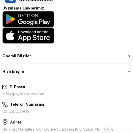
Uygulama Linklerimiz
Önemli Bilgiler
Hızlı Erişim
E-Posta
info@poyraztoner.com
Telefon Numarası
02125500909
Adres
Hürriyet Mahallesi Cumhuriyet Caddesi 160. Sokak No: 17/A-B