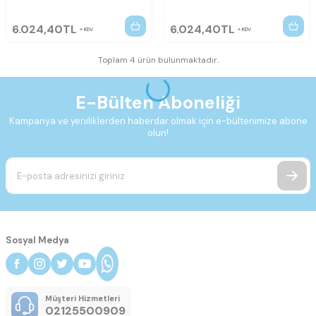
6.024,40
TL
6.024,40
TL
KDV
KDV
Toplam 4 ürün bulunmaktadır.
E-Bülten Aboneliği
Kampanya ve yeniliklerden haberdar olmak için e-bültenimize abone
olun!
Sosyal Medya
Müşteri Hizmetleri
02125500909