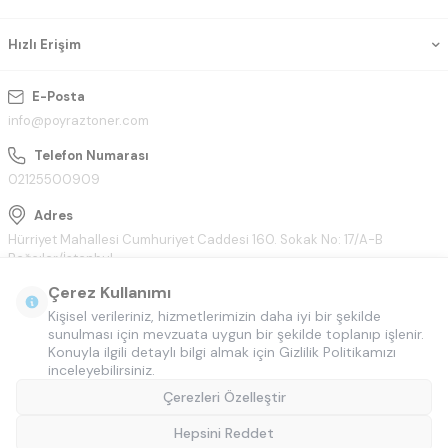
Hızlı Erişim
E-Posta
info@poyraztoner.com
Telefon Numarası
02125500909
Adres
Hürriyet Mahallesi Cumhuriyet Caddesi 160. Sokak No: 17/A-B
Bağcılar/İstanbul
Çerez Kullanımı
Kişisel verileriniz, hizmetlerimizin daha iyi bir şekilde
sunulması için mevzuata uygun bir şekilde toplanıp işlenir.
Konuyla ilgili detaylı bilgi almak için Gizlilik Politikamızı
inceleyebilirsiniz.
Çerezleri Özelleştir
Hepsini Reddet