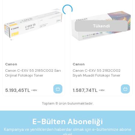
Tükendi
Canon
Canon
Canon C-EXV 55 2185C002 Sarı
Canon C-EXV 55 2182C002
Orijinal Fotokopi Toner
Siyah Muadil Fotokopi Toner
5.193,45
TL
1.587,74
TL
KDV
KDV
Toplam 8 ürün bulunmaktadır.
E-Bülten Aboneliği
Kampanya ve yeniliklerden haberdar olmak için e-bültenimize abone
olun!