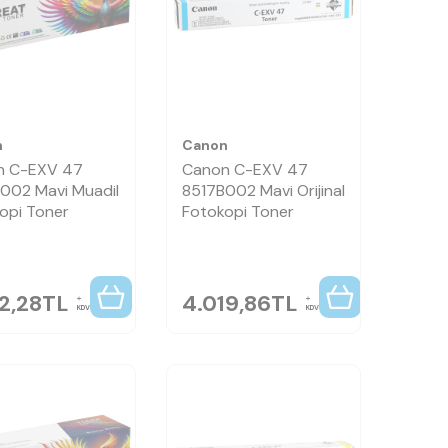
n
Canon
n C-EXV 47
Canon C-EXV 47
002 Mavi Muadil
8517B002 Mavi Orijinal
opi Toner
Fotokopi Toner
2,28
TL
4.019,86
TL
KDV
KDV