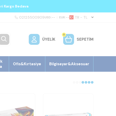
eri Kargo Bedava
02125500909
TR − TL
USD:
--
|
EUR:
--
0
ÜYELIK
SEPETIM
ek
Ofis&Kırtasiye
Bilgisayar&Aksesuar
a