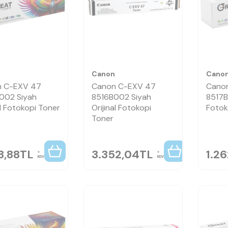
n
Canon
Cano
 C-EXV 47
Canon C-EXV 47
Cano
002 Siyah
8516B002 Siyah
8517B
l Fotokopi Toner
Orijinal Fotokopi
Fotok
Toner
3,88
TL
3.352,04
TL
1.26
KDV
KDV