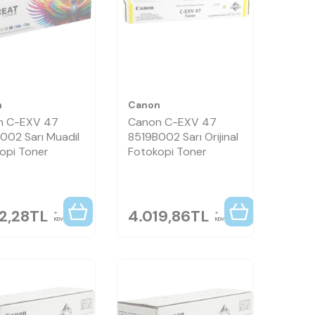
n
Canon
n C-EXV 47
Canon C-EXV 47
002 Sarı Muadil
8519B002 Sarı Orijinal
opi Toner
Fotokopi Toner
2,28
TL
4.019,86
TL
KDV
KDV