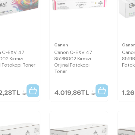
n
Canon
Cano
 C-EXV 47
Canon C-EXV 47
Cano
002 Kırmızı
8518B002 Kırmızı
8519B
l Fotokopi Toner
Orijinal Fotokopi
Fotok
Toner
2,28
TL
4.019,86
TL
1.26
KDV
KDV