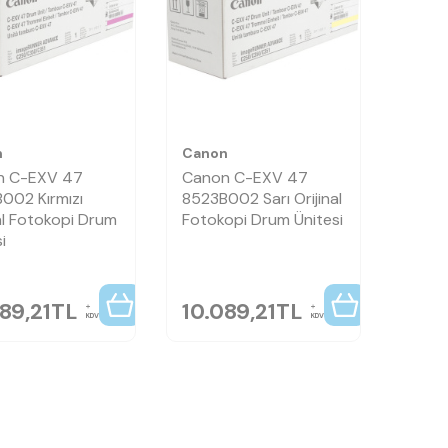
n
Canon
n C-EXV 47
Canon C-EXV 47
002 Kırmızı
8523B002 Sarı Orijinal
nal Fotokopi Drum
Fotokopi Drum Ünitesi
i
89,21
TL
10.089,21
TL
KDV
KDV