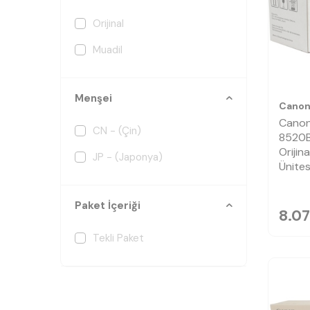
Orijinal
Muadil
Menşei
Cano
Canon
CN - (Çin)
8520B
Orijin
JP - (Japonya)
Ünites
Paket İçeriği
8.07
Tekli Paket