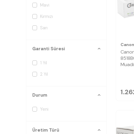
Mavi
Kırmızı
Sarı
Cano
Garanti Süresi
Canon
8518B
1 Yıl
Muadi
2 Yıl
1.26
Durum
Yeni
Üretim Türü