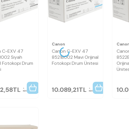
n
Canon
Cano
 C-EXV 47
Canon C-EXV 47
Cano
002 Siyah
8521B002 Mavi Orijinal
8522B
al Fotokopi Drum
Fotokopi Drum Ünitesi
Oriji
i
Ünites
2,58
TL
10.089,21
TL
10.0
KDV
KDV