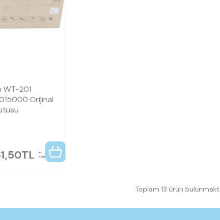
n
n WT-201
15000 Orijinal
Kutusu
1,50
TL
KDV
Toplam 13 ürün bulunmakta