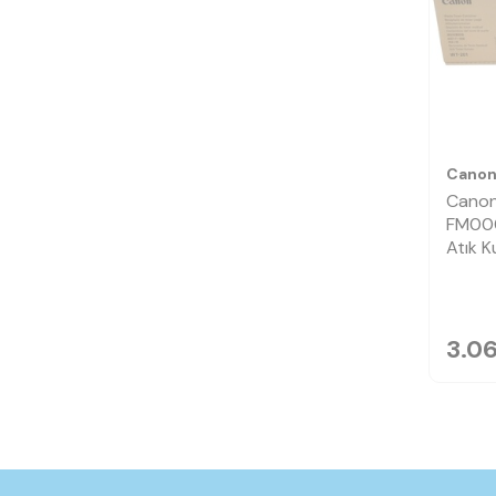
Cano
Cano
FM000
Atık 
3.06