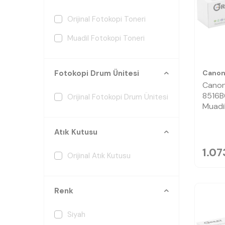
Orijinal Fotokopi Toneri
Muadil Fotokopi Toneri
Cano
Fotokopi Drum Ünitesi
Canon
8516B
Orijinal Fotokopi Drum Ünitesi
Muadi
Atık Kutusu
1.07
Orijinal Atık Kutusu
Renk
Siyah