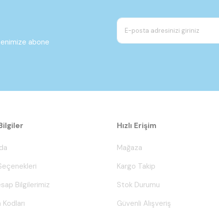
ltenimize abone
ilgiler
Hızlı Erişim
da
Mağaza
eçenekleri
Kargo Takip
sap Bilgilerimiz
Stok Durumu
 Kodları
Güvenli Alışveriş