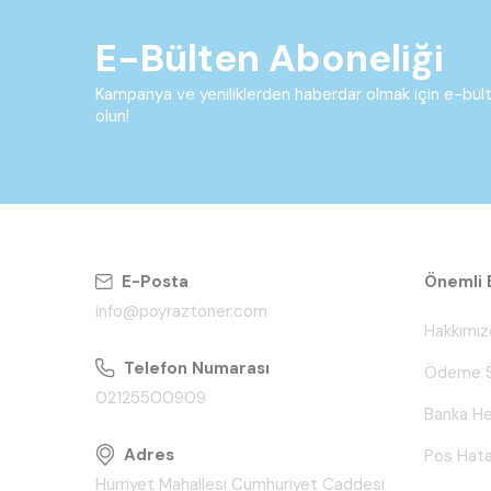
E-Bülten Aboneliği
Kampanya ve yeniliklerden haberdar olmak için e-bü
olun!
E-Posta
Önemli B
info@poyraztoner.com
Hakkımız
Telefon Numarası
Ödeme S
02125500909
Banka He
Adres
Pos Hata
Hürriyet Mahallesi Cumhuriyet Caddesi