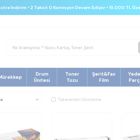
kstra İndirim • 2 Taksit 0 Komisyon Devam Ediyor • 15.000 TL Üz
Drum
Toner
Şerit&Fax
Yed
Mürekkep
Ünitesi
Tozu
Film
Parç
Tükenenleri Gösterme