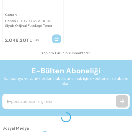
Canon
Canon C-EXV 13 0279B002
Siyah Orijinal Fotokopi Toner
2.048,20
TL
KDV
Toplam 1 ürün bulunmaktadır.
E-Bülten Aboneliği
Kampanya ve yeniliklerden haberdar olmak için e-bültenimize abone
olun!
Sosyal Medya