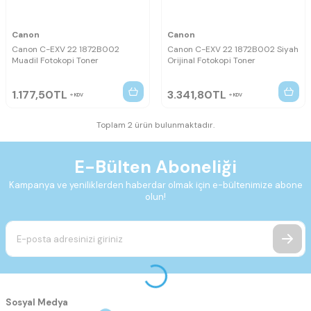
Canon
Canon
Canon C-EXV 22 1872B002
Canon C-EXV 22 1872B002 Siyah
Muadil Fotokopi Toner
Orijinal Fotokopi Toner
1.177,50
TL
3.341,80
TL
KDV
KDV
Toplam 2 ürün bulunmaktadır.
E-Bülten Aboneliği
Kampanya ve yeniliklerden haberdar olmak için e-bültenimize abone
olun!
Sosyal Medya