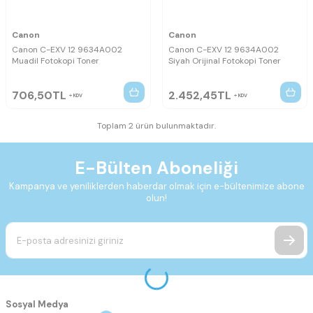
Canon
Canon
Canon C-EXV 12 9634A002
Canon C-EXV 12 9634A002
Muadil Fotokopi Toner
Siyah Orijinal Fotokopi Toner
706,50
TL
2.452,45
TL
KDV
KDV
Toplam 2 ürün bulunmaktadır.
E-Bülten Aboneliği
Kampanya ve yeniliklerden haberdar olmak için e-bültenimize abone
olun!
Sosyal Medya