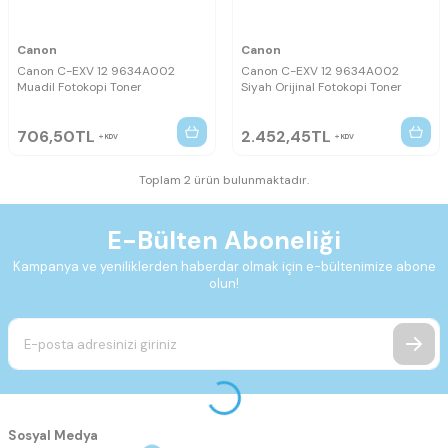
Canon
Canon
Canon C-EXV 12 9634A002
Canon C-EXV 12 9634A002
Muadil Fotokopi Toner
Siyah Orijinal Fotokopi Toner
706,50
TL
2.452,45
TL
KDV
KDV
Toplam 2 ürün bulunmaktadır.
E-Bülten Aboneliği
Kampanya ve yeniliklerden haberdar olmak için e-bültenimize abone
olun!
Sosyal Medya