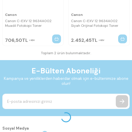
Canon
Canon
Canon C-EXV 12 9634A002
Canon C-EXV 12 9634A002
Muadil Fotokopi Toner
Siyah Orijinal Fotokopi Toner
706,50
TL
2.452,45
TL
KDV
KDV
Toplam 2 ürün bulunmaktadır.
E-Bülten Aboneliği
Kampanya ve yeniliklerden haberdar olmak için e-bültenimize abone
olun!
Sosyal Medya