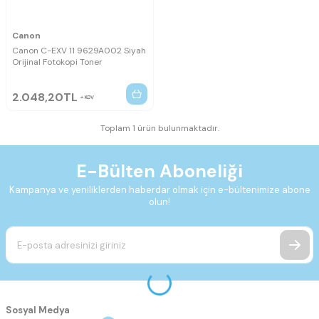
Canon
Canon C-EXV 11 9629A002 Siyah
Orijinal Fotokopi Toner
2.048,20
TL
KDV
Toplam 1 ürün bulunmaktadır.
E-Bülten Aboneliği
Kampanya ve yeniliklerden haberdar olmak için e-bültenimize abone
olun!
Sosyal Medya