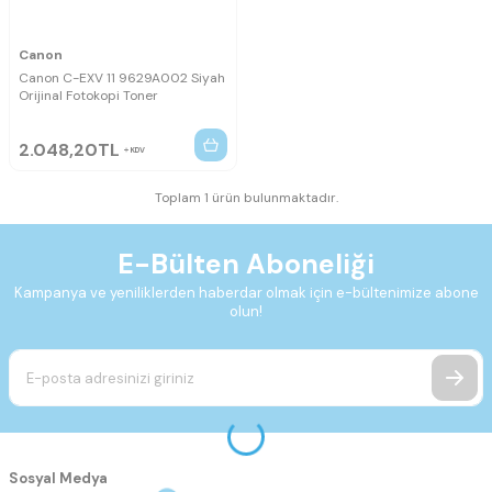
Canon
Canon C-EXV 11 9629A002 Siyah
Orijinal Fotokopi Toner
2.048,20
TL
KDV
Toplam 1 ürün bulunmaktadır.
E-Bülten Aboneliği
Kampanya ve yeniliklerden haberdar olmak için e-bültenimize abone
olun!
Sosyal Medya