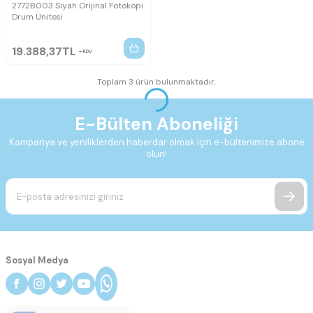
2772B003 Siyah Orijinal Fotokopi
Drum Ünitesi
19.388,37
TL
KDV
Toplam 3 ürün bulunmaktadır.
E-Bülten Aboneliği
Kampanya ve yeniliklerden haberdar olmak için e-bültenimize abone
olun!
Sosyal Medya