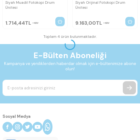
Siyah Muadil Fotokopi Drum
Siyah Orijinal Fotokopi Drum
Ünitesi
Ünitesi
1.714,44
TL
9.163,00
TL
KDV
KDV
Toplam 4 ürün bulunmaktadır.
E-Bülten Aboneliği
Kampanya ve yeniliklerden haberdar olmak için e-bültenimize abone
olun!
Sosyal Medya