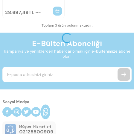
28.697,49
TL
KDV
Toplam 3 ürün bulunmaktadır.
E-Bülten Aboneliği
Kampanya ve yeniliklerden haberdar olmak için e-bültenimize abone
olun!
Sosyal Medya
Müşteri Hizmetleri
02125500909