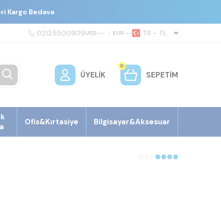
eri Kargo Bedava
02125500909
TR − TL
USD:
--
|
EUR:
--
0
ÜYELIK
SEPETIM
ek
Ofis&Kırtasiye
Bilgisayar&Aksesuar
a