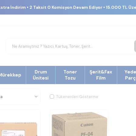
kstra İndirim • 2 Taksit 0 Komisyon Devam Ediyor • 15.000 TL Üz
Drum
Toner
Şerit&Fax
Yed
Mürekkep
Ünitesi
Tozu
Film
Parç
Tükenenleri Gösterme