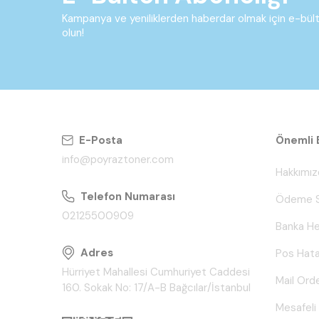
Kampanya ve yeniliklerden haberdar olmak için e-bü
olun!
E-Posta
Önemli B
info@poyraztoner.com
Hakkımız
Telefon Numarası
Ödeme S
02125500909
Banka He
Adres
Pos Hata
Hürriyet Mahallesi Cumhuriyet Caddesi
Mail Ord
160. Sokak No: 17/A-B Bağcılar/İstanbul
Mesafeli