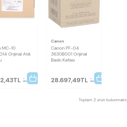
n
Canon
n MC-10
Canon PF-04
14 Orijinal Atık
3630B001 Orijinal
u
Baskı Kafası
32,43
TL
28.697,49
TL
KDV
KDV
Toplam 2 ürün bulunmakta