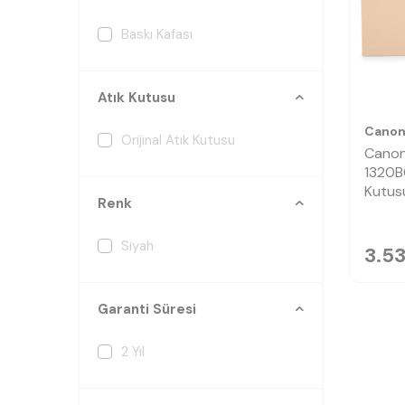
Baskı Kafası
Atık Kutusu
Cano
Orijinal Atık Kutusu
Cano
1320B0
Kutus
Renk
Siyah
3.5
Garanti Süresi
2 Yıl