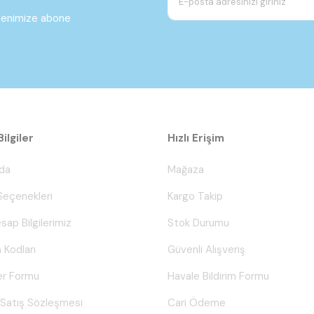
ltenimize abone
ilgiler
Hızlı Erişim
da
Mağaza
eçenekleri
Kargo Takip
sap Bilgilerimiz
Stok Durumu
 Kodları
Güvenli Alışveriş
er Formu
Havale Bildirim Formu
 Satış Sözleşmesi
Cari Ödeme