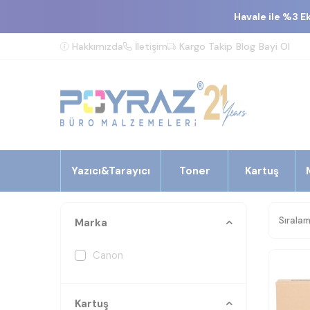
Havale ile %3 E
Hakkımızda
İletişim
Kargo Takip
Blog
Bayi Ol
Yazıcı&Tarayıcı
Toner
Kartuş
Marka
Canon
Kartuş