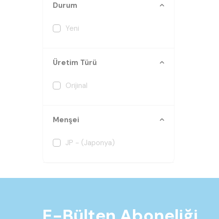
Durum
Yeni
Üretim Türü
Orijinal
Menşei
JP - (Japonya)
E-Bülten Aboneliği