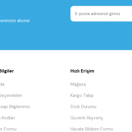
ltenimize abone
ilgiler
Hızlı Erişim
da
Mağaza
eçenekleri
Kargo Takip
sap Bilgilerimiz
Stok Durumu
 Kodları
Güvenli Alışveriş
er Formu
Havale Bildirim Formu