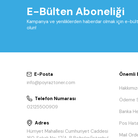
E-Bülten Aboneliği
Kampanya ve yeniliklerden haberdar olmak için e-bü
olun!
E-Posta
Önemli B
info@poyraztoner.com
Hakkımız
Telefon Numarası
Ödeme S
02125500909
Banka He
Adres
Pos Hata
Hürriyet Mahallesi Cumhuriyet Caddesi
Mail Ord
160. Sokak No: 17/A-B Bağcılar/İstanbul