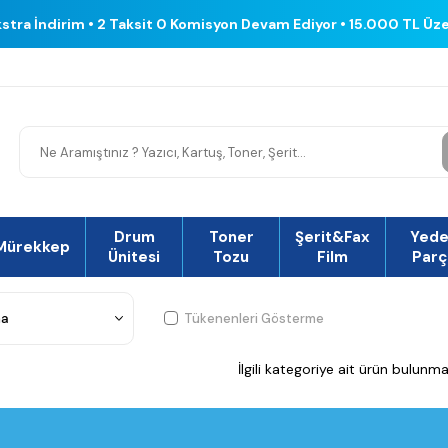
kstra İndirim • 2 Taksit 0 Komisyon Devam Ediyor • 15.000 TL Üz
Drum
Toner
Şerit&Fax
Yed
Mürekkep
Ünitesi
Tozu
Film
Parç
Tükenenleri Gösterme
İlgili kategoriye ait ürün bulunm