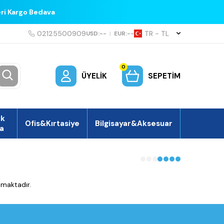
eri Kargo Bedava
02125500909
TR − TL
USD:
--
|
EUR:
--
0
ÜYELIK
SEPETIM
ek
Ofis&Kırtasiye
Bilgisayar&Aksesuar
a
amaktadır.