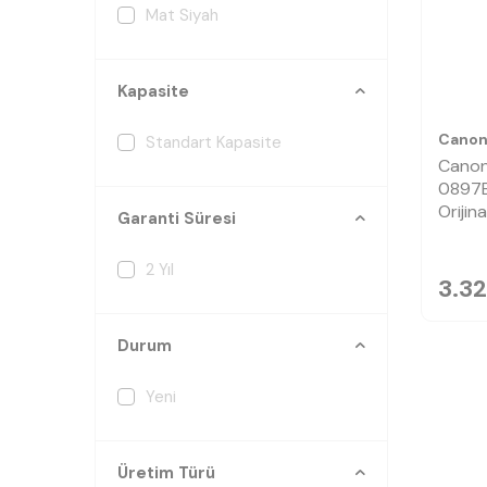
Mat Siyah
Kapasite
Cano
Standart Kapasite
Canon
0897B
Orijin
Garanti Süresi
2 Yıl
3.32
Durum
Yeni
Üretim Türü