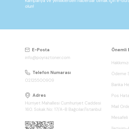
Kampanya ve yeniliklerden haberdar olmak için e-bü
olun!
E-Posta
Önemli B
info@poyraztoner.com
Hakkımız
Telefon Numarası
Ödeme S
02125500909
Banka He
Adres
Pos Hata
Hürriyet Mahallesi Cumhuriyet Caddesi
Mail Ord
160. Sokak No: 17/A-B Bağcılar/İstanbul
Mesafeli
İletişim-