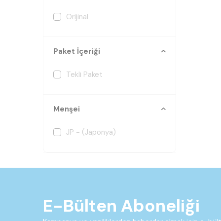
Orijinal
Paket İçeriği
Tekli Paket
Menşei
JP - (Japonya)
E-Bülten Aboneliği