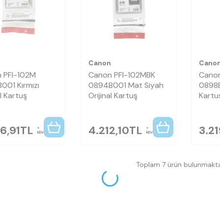
n
Canon
Cano
 PFI-102M
Canon PFI-102MBK
Canon
001 Kırmızı
0894B001 Mat Siyah
0898B
al Kartuş
Orijinal Kartuş
Kartu
6,91
TL
4.212,10
TL
3.2
KDV
KDV
Toplam 7 ürün bulunmakta