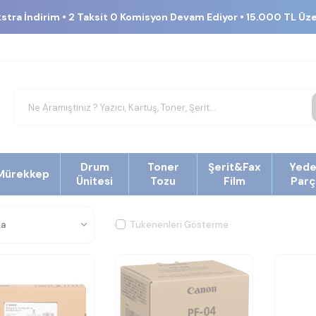
kstra İndirim • 2 Taksit 0 Komisyon Devam Ediyor • 15.000 TL Üz
Drum
Toner
Şerit&Fax
Yed
Mürekkep
Ünitesi
Tozu
Film
Parç
Tükenenleri Gösterme