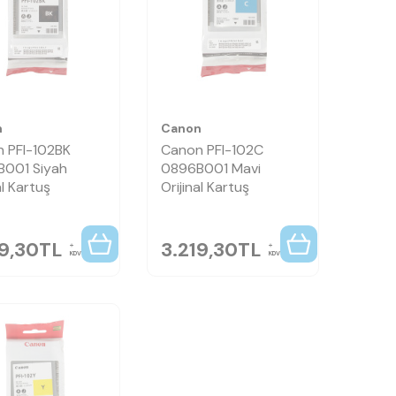
n
Canon
 PFI-102BK
Canon PFI-102C
001 Siyah
0896B001 Mavi
al Kartuş
Orijinal Kartuş
19,30
TL
3.219,30
TL
KDV
KDV