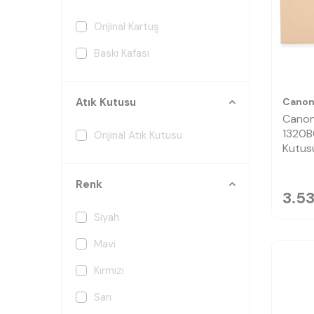
Orijinal Kartuş
Baskı Kafası
Cano
Atık Kutusu
Cano
1320B0
Orijinal Atık Kutusu
Kutus
Renk
3.5
Siyah
Mavi
Kırmızı
Sarı