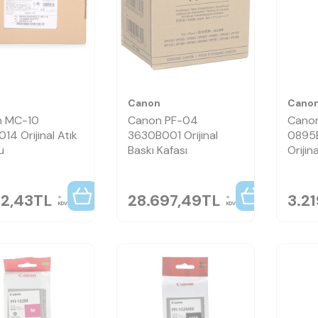
n
Canon
Cano
n MC-10
Canon PF-04
Canon
14 Orijinal Atık
3630B001 Orijinal
0895B
u
Baskı Kafası
Orijin
32,43
TL
28.697,49
TL
3.2
KDV
KDV