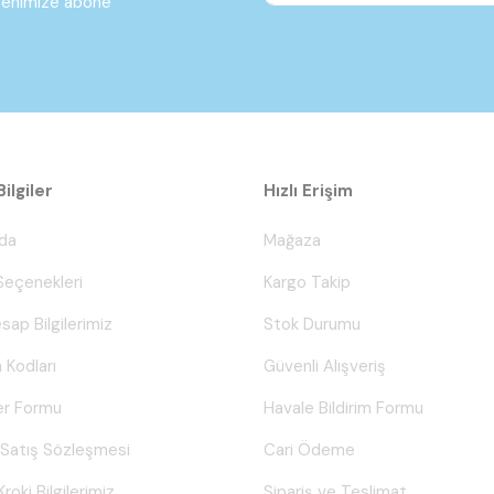
ltenimize abone
ilgiler
Hızlı Erişim
da
Mağaza
eçenekleri
Kargo Takip
sap Bilgilerimiz
Stok Durumu
 Kodları
Güvenli Alışveriş
er Formu
Havale Bildirim Formu
 Satış Sözleşmesi
Cari Ödeme
Kroki Bilgilerimiz
Sipariş ve Teslimat