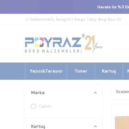
Havale ile %3 E
Hakkımızda
İletişim
Kargo Takip
Blog
Bayi Ol
Yazıcı&Tarayıcı
Toner
Kartuş
Marka
Canon
Kartuş