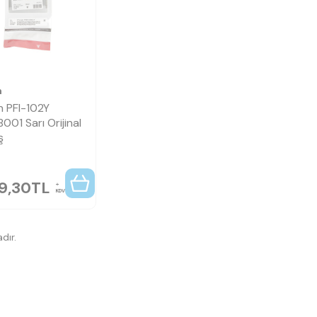
n
 PFI-102Y
001 Sarı Orijinal
ş
19,30
TL
KDV
dır.