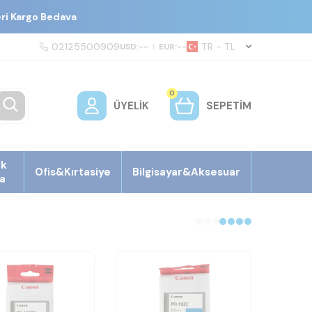
eri Kargo Bedava
02125500909
TR − TL
USD:
--
|
EUR:
--
0
ÜYELIK
SEPETIM
ek
Ofis&Kırtasiye
Bilgisayar&Aksesuar
a