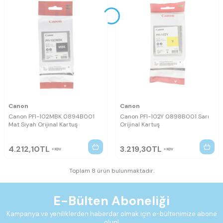
Canon
Canon
Canon PFI-102MBK 0894B001
Canon PFI-102Y 0898B001 Sarı
Mat Siyah Orijinal Kartuş
Orijinal Kartuş
4.212,10
TL
3.219,30
TL
KDV
KDV
Toplam 8 ürün bulunmaktadır.
E-Bülten Aboneliği
Kampanya ve yeniliklerden haberdar olmak için e-bültenimize abone
olun!