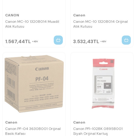
CANON
Canon
Canon MC-10 1320B014 Muadil
Canon MC-10 1320B014 Orijinal
Atık Kutusu
Atık Kutusu
1.567,44
TL
3.532,43
TL
KDV
KDV
Canon
Canon
Canon PF-04 3630B001 Orijinal
Canon PFI-102BK 0895B001
Baskı Kafası
Siyah Orijinal Kartuş