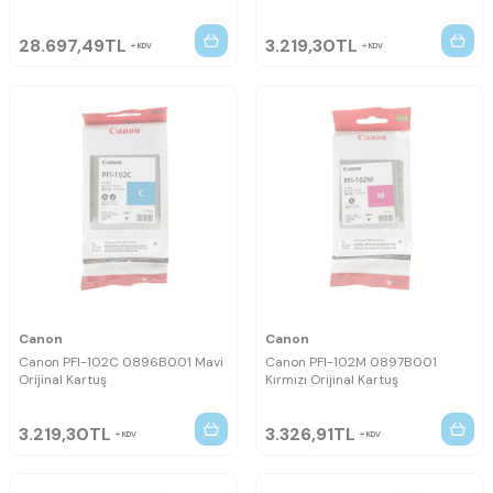
28.697,49
TL
3.219,30
TL
KDV
KDV
Canon
Canon
Canon PFI-102C 0896B001 Mavi
Canon PFI-102M 0897B001
Orijinal Kartuş
Kırmızı Orijinal Kartuş
3.219,30
TL
3.326,91
TL
KDV
KDV