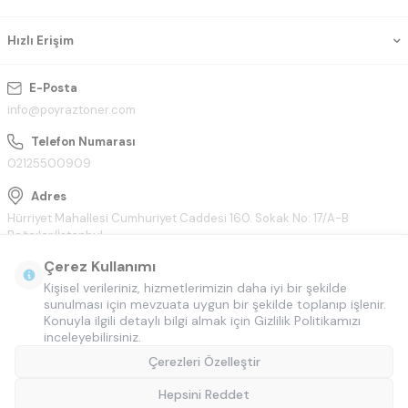
Hızlı Erişim
E-Posta
info@poyraztoner.com
Telefon Numarası
02125500909
Adres
Hürriyet Mahallesi Cumhuriyet Caddesi 160. Sokak No: 17/A-B
Bağcılar/İstanbul
Çerez Kullanımı
Kişisel verileriniz, hizmetlerimizin daha iyi bir şekilde
sunulması için mevzuata uygun bir şekilde toplanıp işlenir.
Konuyla ilgili detaylı bilgi almak için Gizlilik Politikamızı
inceleyebilirsiniz.
Çerezleri Özelleştir
Hepsini Reddet