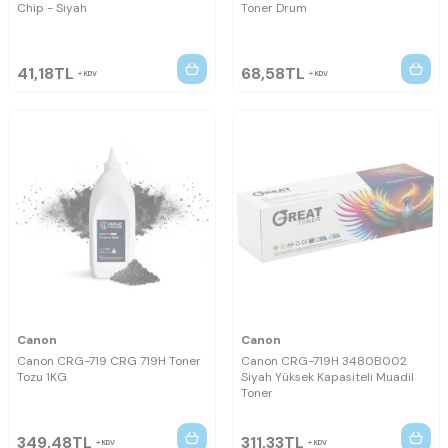
Chip - Siyah
Toner Drum
41,18
TL
68,58
TL
KDV
KDV
Canon
Canon
Canon CRG-719 CRG 719H Toner
Canon CRG-719H 3480B002
Tozu 1KG
Siyah Yüksek Kapasiteli Muadil
Toner
349,48
TL
311,33
TL
KDV
KDV