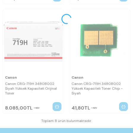
Canon
Canon
Canon CRG-719H 3480B002
Canon CRG-719H 3480B002
Siyah Yüksek Kapasiteli Orijinal
Yüksek Kapasiteli Toner Chip -
Toner
Siyah
8.085,00
TL
41,80
TL
KDV
KDV
Toplam 8 ürün bulunmaktadır.