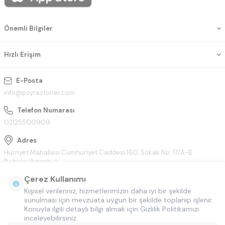
Önemli Bilgiler
Hızlı Erişim
E-Posta
info@poyraztoner.com
Telefon Numarası
02125500909
Adres
Hürriyet Mahallesi Cumhuriyet Caddesi 160. Sokak No: 17/A-B
Bağcılar/İstanbul
Çerez Kullanımı
Kişisel verileriniz, hizmetlerimizin daha iyi bir şekilde
sunulması için mevzuata uygun bir şekilde toplanıp işlenir.
Konuyla ilgili detaylı bilgi almak için Gizlilik Politikamızı
inceleyebilirsiniz.