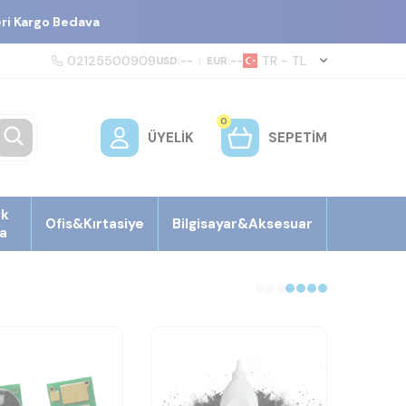
eri Kargo Bedava
02125500909
TR − TL
USD:
--
|
EUR:
--
0
ÜYELIK
SEPETIM
ek
Ofis&Kırtasiye
Bilgisayar&Aksesuar
a