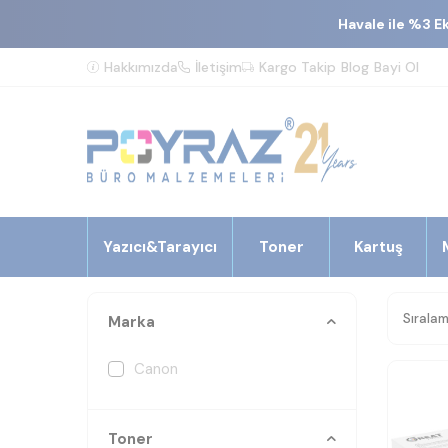
Havale ile %3 E
Hakkımızda
İletişim
Kargo Takip
Blog
Bayi Ol
Yazıcı&Tarayıcı
Toner
Kartuş
Marka
Canon
Toner