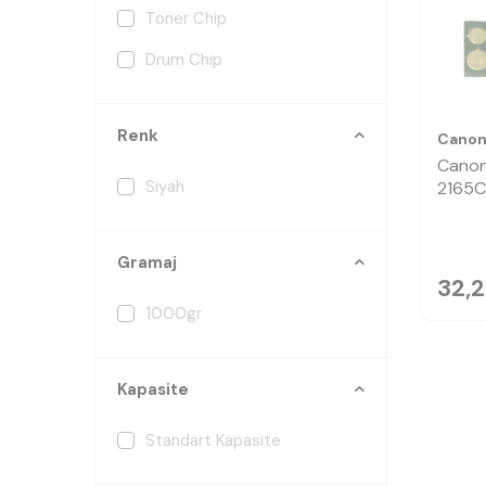
Toner Chip
Drum Chip
Renk
Cano
Cano
Siyah
2165C
Gramaj
32,
1000gr
Kapasite
Standart Kapasite