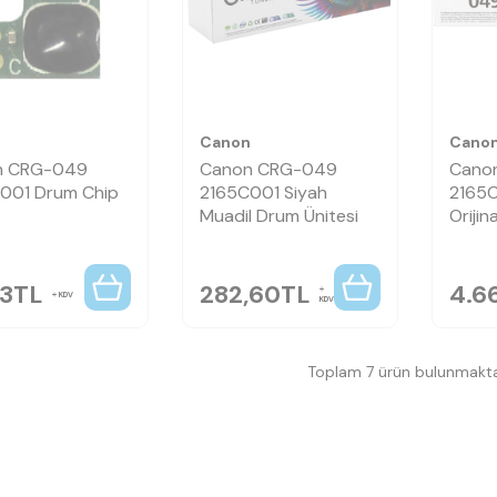
n
Canon
Cano
n CRG-049
Canon CRG-049
Cano
001 Drum Chip
2165C001 Siyah
2165C
Muadil Drum Ünitesi
Orijin
23
TL
282,60
TL
4.6
KDV
KDV
Toplam 7 ürün bulunmakta