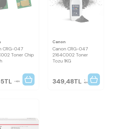
n
Canon
n CRG-047
Canon CRG-047
002 Toner Chip
2164C002 Toner
ah
Tozu 1KG
25
TL
349,48
TL
KDV
KDV