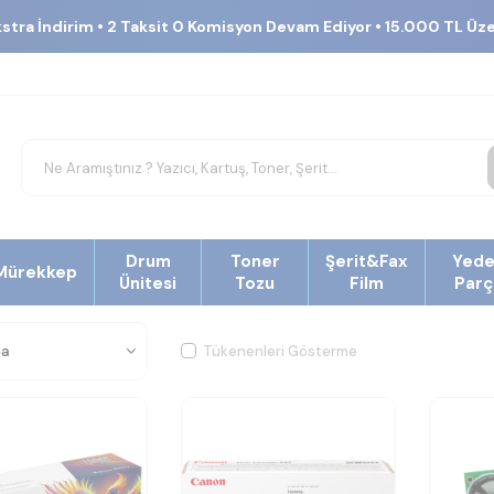
kstra İndirim • 2 Taksit 0 Komisyon Devam Ediyor • 15.000 TL Üz
Drum
Toner
Şerit&Fax
Yed
Mürekkep
Ünitesi
Tozu
Film
Parç
Tükenenleri Gösterme