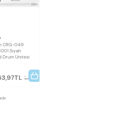
n
n CRG-049
001 Siyah
al Drum Ünitesi
63,97
TL
KDV
dır.