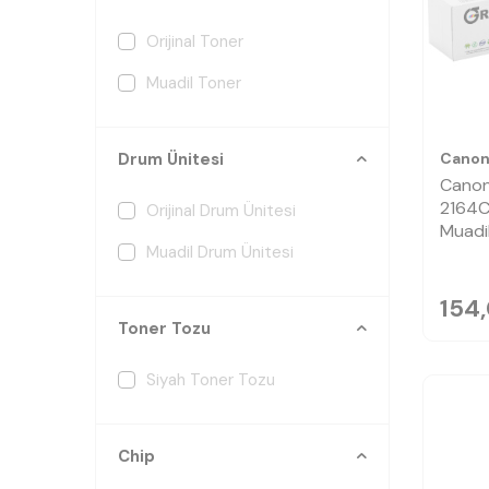
Orijinal Toner
Muadil Toner
Cano
Drum Ünitesi
Cano
2164C
Orijinal Drum Ünitesi
Muadi
Muadil Drum Ünitesi
154
Toner Tozu
Siyah Toner Tozu
Chip