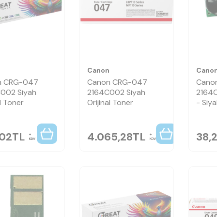
n
Canon
Cano
n CRG-047
Canon CRG-047
Cano
002 Siyah
2164C002 Siyah
2164C
l Toner
Orijinal Toner
- Siy
,02
TL
4.065,28
TL
38,
KDV
KDV