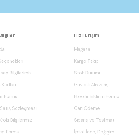
ilgiler
Hızlı Erişim
da
Mağaza
eçenekleri
Kargo Takip
sap Bilgilerimiz
Stok Durumu
 Kodları
Güvenli Alışveriş
er Formu
Havale Bildirim Formu
 Satış Sözleşmesi
Cari Ödeme
Kroki Bilgilerimiz
Sipariş ve Teslimat
lep Formu
İptal, İade, Değişim