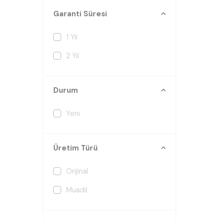
Garanti Süresi
1 Yıl
2 Yıl
Durum
Yeni
Üretim Türü
Orijinal
Muadil