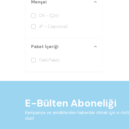
Menşei
CN - (Çin)
JP - (Japonya)
Paket İçeriği
Tekli Paket
E-Bülten Aboneliği
Kampanya ve yeniliklerden haberdar olmak için e-bü
olun!