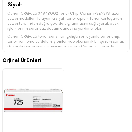
Siyah
Canon CRG-725 3484B002 Toner Chip, Canon i-SENSYS lazer
yazıcı modelleri ile uyumlu siyah toner çipidir. Toner kartuşunun
yazıcı tarafından doğru şekilde algılanmasını sağlayarak baskı
işlemlerinin sorunsuz devam etmesine yardımcı olur.
Canon CRG-725 toner serisi için geliştirilen uyumlu toner chip,
toner yenileme ve dolum işlemlerinde ekonomik bir çözüm sunar.
Güvenilir performansı sayesinde uyumlu Canon yazıcılarda
kolay kullanım sağlar.
Teknik Özellikler
Orjinal Ürünleri
Ürün Kodu:
CRG-725 / 3484B002
Ürün Tipi:
Toner Chip
Renk:
Siyah
Baskı Teknolojisi:
Lazer
Canon CRG-725 toner serisi ile uyumludur.
Toner kartuşunun yazıcı tarafından tanınmasını sağlar.
Toner yenileme işlemleri için ekonomik çözümdür.
Kolay montaj ve güvenilir kullanım sunar.
Uyumlu Yazıcı Modelleri
Canon i-SENSYS LBP-6000
Canon i-SENSYS LBP-6000B
Canon i-SENSYS LBP-6020