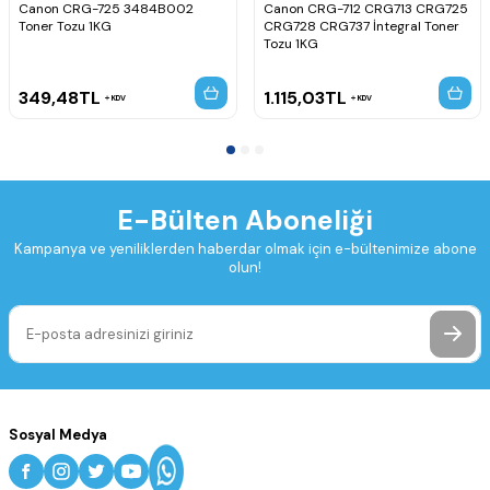
Canon CRG-725 3484B002
Canon CRG-712 CRG713 CRG725
Toner Tozu 1KG
CRG728 CRG737 İntegral Toner
Tozu 1KG
349,48
TL
1.115,03
TL
KDV
KDV
E-Bülten Aboneliği
Kampanya ve yeniliklerden haberdar olmak için e-bültenimize abone
olun!
Sosyal Medya