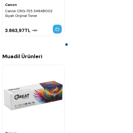
Canon i-SENSYS LBP-6020B
Canon
Canon i-SENSYS LBP-6030
Canon CRG-725 3484B002
Canon i-SENSYS LBP-6030B
Siyah Orijinal Toner
Canon i-SENSYS LBP-6030W
Canon i-SENSYS MF-3010
3.863,97
TL
KDV
Muadil Ürünleri