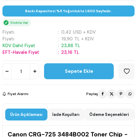
Baskı Kapasitesi %5 Yoğunlukta 1,600 Sayfadır.
Stokta Var
Fiyatı
:
0,42
USD + KDV
Fiyatı
:
19,90
TL + KDV
KDV Dahil Fiyat
:
23,88
TL
EFT-Havale Fiyat
:
23,16
TL
Sepete Ekle
Fiyat Alarmı
Paylaş
Ürün Açıklaması
İade Koşulları
Ödeme Seçenekleri
Canon CRG-725 3484B002 Toner Chip -